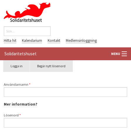
Hoppa till huvudinnehåll
Sök
Sökformulär
Hitta hit
Kalendarium
Kontakt
Medlemsinloggning
Solidaritetshuset
MENU
Primära flikar
Logga in
(aktiv
Begär nytt lösenord
HEM
flik)
OM OSS
Användarnamn
*
FÖRENINGAR
Mer information?
VÄRLDSBIBLIOTEKET
Lösenord
*
PÅ GÅNG