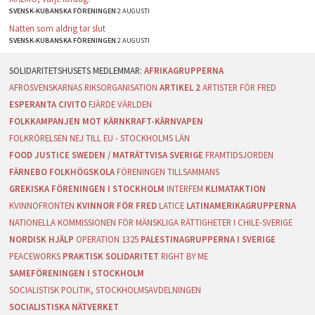
SVENSK-KUBANSKA FÖRENINGEN
2 AUGUSTI
Natten som aldrig tar slut
SVENSK-KUBANSKA FÖRENINGEN
2 AUGUSTI
AFRIKAGRUPPERNA
AFROSVENSKARNAS RIKSORGANISATION
ARTIKEL 2
ARTISTER FÖR FRED
ESPERANTA CIVITO
FJÄRDE VÄRLDEN
FOLKKAMPANJEN MOT KÄRNKRAFT-KÄRNVAPEN
FOLKRÖRELSEN NEJ TILL EU - STOCKHOLMS LÄN
FOOD JUSTICE SWEDEN / MATRÄTTVISA SVERIGE
FRAMTIDSJORDEN
FÄRNEBO FOLKHÖGSKOLA
FÖRENINGEN TILLSAMMANS
GREKISKA FÖRENINGEN I STOCKHOLM
INTERFEM
KLIMATAKTION
KVINNOFRONTEN
KVINNOR FÖR FRED
LATICE
LATINAMERIKAGRUPPERNA
NATIONELLA KOMMISSIONEN FÖR MÄNSKLIGA RÄTTIGHETER I CHILE-SVERIGE
NORDISK HJÄLP
OPERATION 1325
PALESTINAGRUPPERNA I SVERIGE
PEACEWORKS
PRAKTISK SOLIDARITET
RIGHT BY ME
SAMEFÖRENINGEN I STOCKHOLM
SOCIALISTISK POLITIK, STOCKHOLMSAVDELNINGEN
SOCIALISTISKA NÄTVERKET