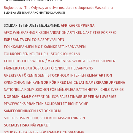
SVENSK-KUBANSKA FÖRENINGEN
3 AUGUSTI
Bojkottkrav: The Odyssey är delvis inspelad i ockuperade Västsahara
SVENSKA VÄSTSAHARAKOMMITTÉN
2 AUGUSTI
AFRIKAGRUPPERNA
AFROSVENSKARNAS RIKSORGANISATION
ARTIKEL 2
ARTISTER FÖR FRED
ESPERANTA CIVITO
FJÄRDE VÄRLDEN
FOLKKAMPANJEN MOT KÄRNKRAFT-KÄRNVAPEN
FOLKRÖRELSEN NEJ TILL EU - STOCKHOLMS LÄN
FOOD JUSTICE SWEDEN / MATRÄTTVISA SVERIGE
FRAMTIDSJORDEN
FÄRNEBO FOLKHÖGSKOLA
FÖRENINGEN TILLSAMMANS
GREKISKA FÖRENINGEN I STOCKHOLM
INTERFEM
KLIMATAKTION
KVINNOFRONTEN
KVINNOR FÖR FRED
LATICE
LATINAMERIKAGRUPPERNA
NATIONELLA KOMMISSIONEN FÖR MÄNSKLIGA RÄTTIGHETER I CHILE-SVERIGE
NORDISK HJÄLP
OPERATION 1325
PALESTINAGRUPPERNA I SVERIGE
PEACEWORKS
PRAKTISK SOLIDARITET
RIGHT BY ME
SAMEFÖRENINGEN I STOCKHOLM
SOCIALISTISK POLITIK, STOCKHOLMSAVDELNINGEN
SOCIALISTISKA NÄTVERKET
SOLIDARITETSCENTER FÖR IRANIER OCH SVENSKAR