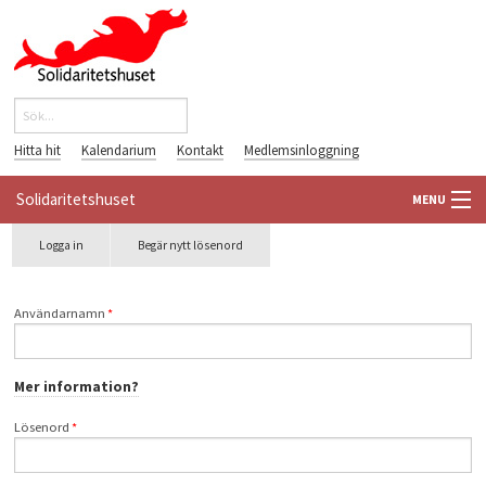
Hoppa till huvudinnehåll
Sök
Sökformulär
Hitta hit
Kalendarium
Kontakt
Medlemsinloggning
Solidaritetshuset
MENU
Primära flikar
Logga in
(aktiv
Begär nytt lösenord
HEM
flik)
OM OSS
Användarnamn
*
FÖRENINGAR
Mer information?
VÄRLDSBIBLIOTEKET
Lösenord
*
PÅ GÅNG