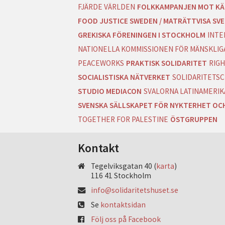
FJÄRDE VÄRLDEN
FOLKKAMPANJEN MOT KÄ
FOOD JUSTICE SWEDEN / MATRÄTTVISA SVE
GREKISKA FÖRENINGEN I STOCKHOLM
INTE
NATIONELLA KOMMISSIONEN FÖR MÄNSKLIGA
PEACEWORKS
PRAKTISK SOLIDARITET
RIGH
SOCIALISTISKA NÄTVERKET
SOLIDARITETSC
STUDIO MEDIACON
SVALORNA LATINAMERIK
SVENSKA SÄLLSKAPET FÖR NYKTERHET OC
TOGETHER FOR PALESTINE
ÖSTGRUPPEN
Kontakt
Tegelviksgatan 40 (
karta
)
116 41 Stockholm
info@solidaritetshuset.se
Se
kontaktsidan
Följ oss på Facebook