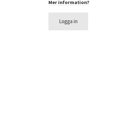
Mer information?
DATASKYDD PO
Logga in