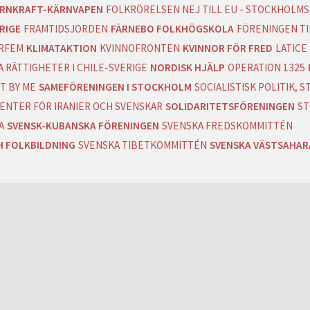
RNKRAFT-KÄRNVAPEN
FOLKRÖRELSEN NEJ TILL EU - STOCKHOLMS
RIGE
FRAMTIDSJORDEN
FÄRNEBO FOLKHÖGSKOLA
FÖRENINGEN T
RFEM
KLIMATAKTION
KVINNOFRONTEN
KVINNOR FÖR FRED
LATICE
 RÄTTIGHETER I CHILE-SVERIGE
NORDISK HJÄLP
OPERATION 1325
T BY ME
SAMEFÖRENINGEN I STOCKHOLM
SOCIALISTISK POLITIK,
ENTER FÖR IRANIER OCH SVENSKAR
SOLIDARITETSFÖRENINGEN
ST
A
SVENSK-KUBANSKA FÖRENINGEN
SVENSKA FREDSKOMMITTÉN
H FOLKBILDNING
SVENSKA TIBETKOMMITTÉN
SVENSKA VÄSTSAHA