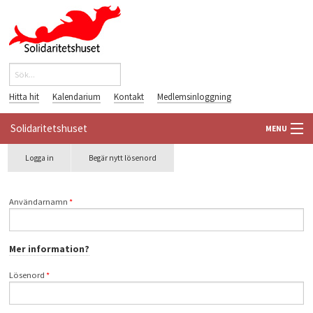
Hoppa till huvudinnehåll
Sök
Sökformulär
Hitta hit
Kalendarium
Kontakt
Medlemsinloggning
Solidaritetshuset
MENU
Primära flikar
Logga in
(aktiv
Begär nytt lösenord
HEM
flik)
OM OSS
Användarnamn
*
FÖRENINGAR
Mer information?
VÄRLDSBIBLIOTEKET
Lösenord
*
PÅ GÅNG