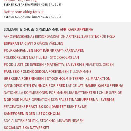
SVENSK-KUBANSKA FÖRENINGEN
2 AUGUSTI
Natten som aldrig tar slut
SVENSK-KUBANSKA FÖRENINGEN
2 AUGUSTI
AFRIKAGRUPPERNA
AFROSVENSKARNAS RIKSORGANISATION
ARTIKEL 2
ARTISTER FÖR FRED
ESPERANTA CIVITO
FJÄRDE VÄRLDEN
FOLKKAMPANJEN MOT KÄRNKRAFT-KÄRNVAPEN
FOLKRÖRELSEN NEJ TILL EU - STOCKHOLMS LÄN
FOOD JUSTICE SWEDEN / MATRÄTTVISA SVERIGE
FRAMTIDSJORDEN
FÄRNEBO FOLKHÖGSKOLA
FÖRENINGEN TILLSAMMANS
GREKISKA FÖRENINGEN I STOCKHOLM
INTERFEM
KLIMATAKTION
KVINNOFRONTEN
KVINNOR FÖR FRED
LATICE
LATINAMERIKAGRUPPERNA
NATIONELLA KOMMISSIONEN FÖR MÄNSKLIGA RÄTTIGHETER I CHILE-SVERIGE
NORDISK HJÄLP
OPERATION 1325
PALESTINAGRUPPERNA I SVERIGE
PEACEWORKS
PRAKTISK SOLIDARITET
RIGHT BY ME
SAMEFÖRENINGEN I STOCKHOLM
SOCIALISTISK POLITIK, STOCKHOLMSAVDELNINGEN
SOCIALISTISKA NÄTVERKET