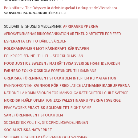
SVENSK-KUBANSKA FÖRENINGEN
3 AUGUSTI
Bojkottkrav: The Odyssey är delvis inspelad i ockuperade Västsahara
SVENSKA VÄSTSAHARAKOMMITTÉN
2 AUGUSTI
AFRIKAGRUPPERNA
AFROSVENSKARNAS RIKSORGANISATION
ARTIKEL 2
ARTISTER FÖR FRED
ESPERANTA CIVITO
FJÄRDE VÄRLDEN
FOLKKAMPANJEN MOT KÄRNKRAFT-KÄRNVAPEN
FOLKRÖRELSEN NEJ TILL EU - STOCKHOLMS LÄN
FOOD JUSTICE SWEDEN / MATRÄTTVISA SVERIGE
FRAMTIDSJORDEN
FÄRNEBO FOLKHÖGSKOLA
FÖRENINGEN TILLSAMMANS
GREKISKA FÖRENINGEN I STOCKHOLM
INTERFEM
KLIMATAKTION
KVINNOFRONTEN
KVINNOR FÖR FRED
LATICE
LATINAMERIKAGRUPPERNA
NATIONELLA KOMMISSIONEN FÖR MÄNSKLIGA RÄTTIGHETER I CHILE-SVERIGE
NORDISK HJÄLP
OPERATION 1325
PALESTINAGRUPPERNA I SVERIGE
PEACEWORKS
PRAKTISK SOLIDARITET
RIGHT BY ME
SAMEFÖRENINGEN I STOCKHOLM
SOCIALISTISK POLITIK, STOCKHOLMSAVDELNINGEN
SOCIALISTISKA NÄTVERKET
SOLIDARITETSCENTER FÖR IRANIER OCH SVENSKAR