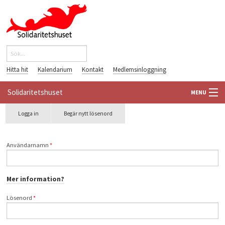
Hoppa till huvudinnehåll
Sök
Sökformulär
Hitta hit
Kalendarium
Kontakt
Medlemsinloggning
Solidaritetshuset
MENU
Primära flikar
Logga in
(aktiv
Begär nytt lösenord
HEM
flik)
OM OSS
Användarnamn
*
FÖRENINGAR
Mer information?
VÄRLDSBIBLIOTEKET
Lösenord
*
PÅ GÅNG