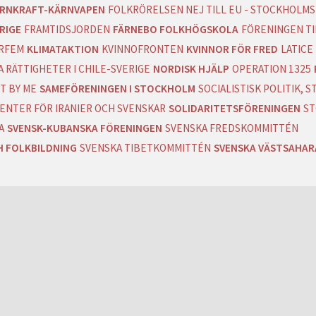
RNKRAFT-KÄRNVAPEN
FOLKRÖRELSEN NEJ TILL EU - STOCKHOLMS
RIGE
FRAMTIDSJORDEN
FÄRNEBO FOLKHÖGSKOLA
FÖRENINGEN T
RFEM
KLIMATAKTION
KVINNOFRONTEN
KVINNOR FÖR FRED
LATICE
 RÄTTIGHETER I CHILE-SVERIGE
NORDISK HJÄLP
OPERATION 1325
T BY ME
SAMEFÖRENINGEN I STOCKHOLM
SOCIALISTISK POLITIK,
ENTER FÖR IRANIER OCH SVENSKAR
SOLIDARITETSFÖRENINGEN
ST
A
SVENSK-KUBANSKA FÖRENINGEN
SVENSKA FREDSKOMMITTÉN
H FOLKBILDNING
SVENSKA TIBETKOMMITTÉN
SVENSKA VÄSTSAHA