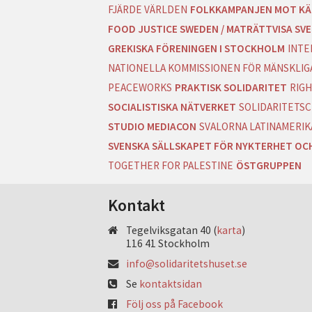
FJÄRDE VÄRLDEN
FOLKKAMPANJEN MOT KÄ
FOOD JUSTICE SWEDEN / MATRÄTTVISA SVE
GREKISKA FÖRENINGEN I STOCKHOLM
INTE
NATIONELLA KOMMISSIONEN FÖR MÄNSKLIGA
PEACEWORKS
PRAKTISK SOLIDARITET
RIGH
SOCIALISTISKA NÄTVERKET
SOLIDARITETSC
STUDIO MEDIACON
SVALORNA LATINAMERIK
SVENSKA SÄLLSKAPET FÖR NYKTERHET OC
TOGETHER FOR PALESTINE
ÖSTGRUPPEN
Kontakt
Tegelviksgatan 40 (
karta
)
116 41 Stockholm
info@solidaritetshuset.se
Se
kontaktsidan
Följ oss på Facebook