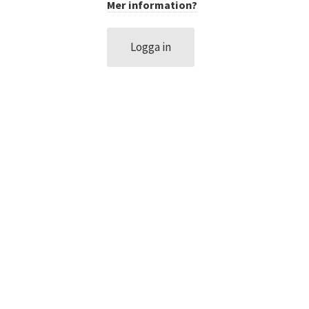
Mer information?
DATASKYDD PO
Logga in