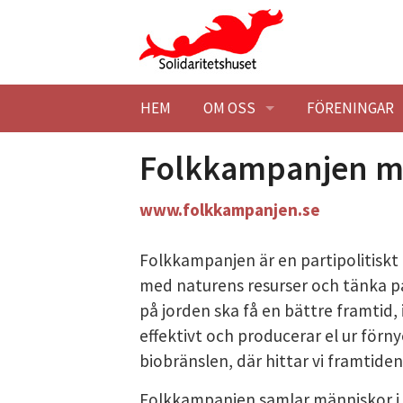
Hoppa till huvudinnehåll
HEM
OM OSS
FÖRENINGAR
BESÖK OSS
HITTA HIT
MEDLEMSFÖR
Folkkampanjen mo
KONTAKTA OSS
STUDIEBESÖK
BLI MEDLEM
www.folkkampanjen.se
SOLIDARITETSHUSET EK. FÖR
TILLGÄNGLIG
STADGAR
Folkkampanjen är en partipolitiskt o
med naturens resurser och tänka på 
HISTORIK
STYRELSE
SOLIDARITET
på jorden ska få en bättre framtid,
effektivt och producerar el ur förnye
LOKALER
BLI MEDLEM
BARNÄNGEN -
LEDIGA LOKAL
biobränslen, där hittar vi framtiden
MILJÖPOLICY
MÖTESLOKAL
Folkkampanjen samlar människor i e