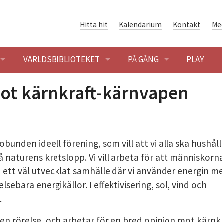
Hitta hit
Kalendarium
Kontakt
Me
VÄRLDSBIBLIOTEKET
PÅ GÅNG
PLAY
ENINGAR
ÖPPETTIDER
BLOGG
t kärnkraft-kärnvapen
SÖK OCH LÅNA
KALENDARIUM
ENING
HET
VÄRLDSLITTERATUR
bunden ideell förening, som vill att vi alla ska hushåll
naturens kretslopp. Vi vill arbeta för att människorn
SHUSET - FÖRENINGSHISTORIA
GLOBALARKIVET
 i ett väl utvecklat samhälle där vi använder energin m
lsebara energikällor. I effektivisering, sol, vind och
 BYGGNADEN OCH OMRÅDET
ER I SOLIDARITETSHUSET
DIGITAL SOLIDARITET
.
ER
n rörelse, och arbetar för en bred opinion mot kärnkr