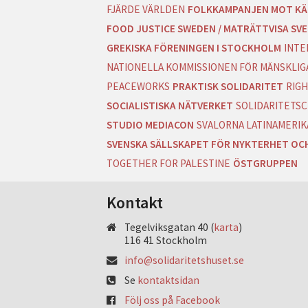
FJÄRDE VÄRLDEN
FOLKKAMPANJEN MOT KÄ
FOOD JUSTICE SWEDEN / MATRÄTTVISA SVE
GREKISKA FÖRENINGEN I STOCKHOLM
INTE
NATIONELLA KOMMISSIONEN FÖR MÄNSKLIGA
PEACEWORKS
PRAKTISK SOLIDARITET
RIGH
SOCIALISTISKA NÄTVERKET
SOLIDARITETSC
STUDIO MEDIACON
SVALORNA LATINAMERIK
SVENSKA SÄLLSKAPET FÖR NYKTERHET OC
TOGETHER FOR PALESTINE
ÖSTGRUPPEN
Kontakt
Tegelviksgatan 40 (
karta
)
116 41 Stockholm
info@solidaritetshuset.se
Se
kontaktsidan
Följ oss på Facebook