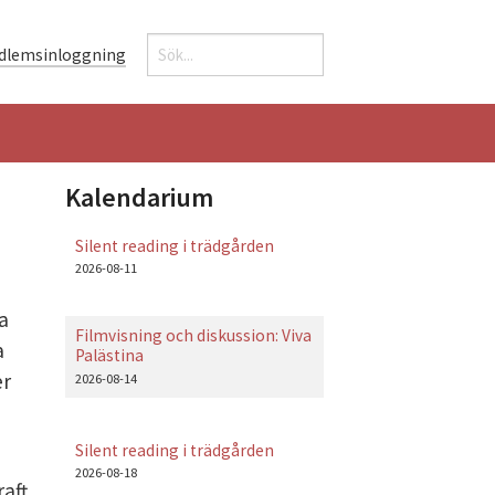
Sök
dlemsinloggning
Sökformulär
Kalendarium
Silent reading i trädgården
2026-08-11
a
Filmvisning och diskussion: Viva
a
Palästina
er
2026-08-14
Silent reading i trädgården
2026-08-18
aft