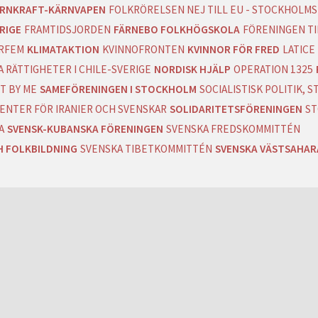
RNKRAFT-KÄRNVAPEN
FOLKRÖRELSEN NEJ TILL EU - STOCKHOLMS
RIGE
FRAMTIDSJORDEN
FÄRNEBO FOLKHÖGSKOLA
FÖRENINGEN T
RFEM
KLIMATAKTION
KVINNOFRONTEN
KVINNOR FÖR FRED
LATICE
 RÄTTIGHETER I CHILE-SVERIGE
NORDISK HJÄLP
OPERATION 1325
T BY ME
SAMEFÖRENINGEN I STOCKHOLM
SOCIALISTISK POLITIK,
ENTER FÖR IRANIER OCH SVENSKAR
SOLIDARITETSFÖRENINGEN
ST
A
SVENSK-KUBANSKA FÖRENINGEN
SVENSKA FREDSKOMMITTÉN
H FOLKBILDNING
SVENSKA TIBETKOMMITTÉN
SVENSKA VÄSTSAHA