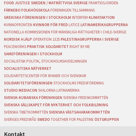
FOOD JUSTICE SWEDEN / MATRÄTTVISA SVERIGE
FRAMTIDSJORDEN
FÄRNEBO FOLKHÖGSKOLA
FÖRENINGEN TILLSAMMANS
GREKISKA FÖRENINGEN I STOCKHOLM
INTERFEM
KLIMATAKTION
KVINNOFRONTEN
KVINNOR FÖR FRED
LATICE
LATINAMERIKAGRUPPERNA
NATIONELLA KOMMISSIONEN FÖR MÄNSKLIGA RÄTTIGHETER I CHILE-SVERIGE
NORDISK HJÄLP
OPERATION 1325
PALESTINAGRUPPERNA I SVERIGE
PEACEWORKS
PRAKTISK SOLIDARITET
RIGHT BY ME
SAMEFÖRENINGEN I STOCKHOLM
SOCIALISTISK POLITIK, STOCKHOLMSAVDELNINGEN
SOCIALISTISKA NÄTVERKET
SOLIDARITETSCENTER FÖR IRANIER OCH SVENSKAR
SOLIDARITETSFÖRENINGEN
STOCKHOLMS FREDSFÖRENING
STUDIO MEDIACON
SVALORNA LATINAMERIKA
SVENSK-KUBANSKA FÖRENINGEN
SVENSKA FREDSKOMMITTÉN
SVENSKA SÄLLSKAPET FÖR NYKTERHET OCH FOLKBILDNING
SVENSKA TIBETKOMMITTÉN
SVENSKA VÄSTSAHARAKOMMITTÉN
SVERIGES FREDSRÅD
SWEDO
TOGETHER FOR PALESTINE
ÖSTGRUPPEN
Kontakt