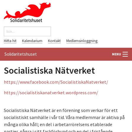
Hoppa till huvudinnehåll
Sök
Sökformulär
Hitta hit
Kalendarium
Kontakt
Medlemsinloggning
Solidaritetshuset
MENU
Socialistiska Nätverket
HEM
https://www.facebook.com/SocialistiskaNatverket
/
OM OSS
https://socialistiskanatverket.wordpress.com/
FÖRENINGAR
Socialistiska Nätverket är en förening som verkar för ett
VÄRLDSBIBLIOTEKET
socialistiskt samhälle i vår tid. Våra medlemmar är aktiva på
många olika håll; en del i arbetarrörelsens etablerade
PÅ GÅNG
partier, några i sitt fackförbund och en del i fristående