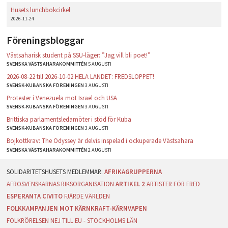
Husets lunchbokcirkel
2026-11-24
Föreningsbloggar
Västsaharisk student på SSU-läger: ”Jag vill bli poet!”
SVENSKA VÄSTSAHARAKOMMITTÉN
5 AUGUSTI
2026-08-22 till 2026-10-02 HELA LANDET: FREDSLOPPET!
SVENSK-KUBANSKA FÖRENINGEN
3 AUGUSTI
Protester i Venezuela mot Israel och USA
SVENSK-KUBANSKA FÖRENINGEN
3 AUGUSTI
Brittiska parlamentsledamöter i stöd för Kuba
SVENSK-KUBANSKA FÖRENINGEN
3 AUGUSTI
Bojkottkrav: The Odyssey är delvis inspelad i ockuperade Västsahara
SVENSKA VÄSTSAHARAKOMMITTÉN
2 AUGUSTI
AFRIKAGRUPPERNA
AFROSVENSKARNAS RIKSORGANISATION
ARTIKEL 2
ARTISTER FÖR FRED
ESPERANTA CIVITO
FJÄRDE VÄRLDEN
FOLKKAMPANJEN MOT KÄRNKRAFT-KÄRNVAPEN
FOLKRÖRELSEN NEJ TILL EU - STOCKHOLMS LÄN