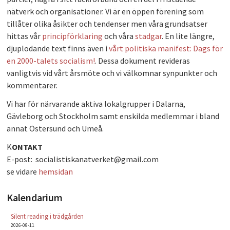
nätverk och organisationer. Vi är en öppen förening som
PLAY
tillåter olika åsikter och tendenser men våra grundsatser
hittas vår
principförklaring
och våra
stadgar
. En lite längre,
djuplodande text finns även i
vårt politiska manifest: Dags för
en 2000-talets socialism!
. Dessa dokument revideras
vanligtvis vid vårt årsmöte och vi välkomnar synpunkter och
kommentarer.
Vi har för närvarande aktiva lokalgrupper i Dalarna,
Gävleborg och Stockholm samt enskilda medlemmar i bland
annat Östersund och Umeå.
K
ONTAKT
E-post: socialistiskanatverket@
gmail.com
se vidare
hemsidan
Kalendarium
Silent reading i trädgården
2026-08-11