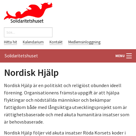
Hoppa till huvudinnehåll
Sök
Sökformulär
Hitta hit
Kalendarium
Kontakt
Medlemsinloggning
Solidaritetshuset
MENU
Nordisk Hjälp
HEM
OM OSS
Nordisk Hjälp är en politiskt och religiöst obunden ideell
förening. Organisationens främsta uppgift är att hjälpa
FÖRENINGAR
flyktingar och nödställda människor och bekämpar
fattigdom både med långsiktiga utvecklingsprojekt som är
VÄRLDSBIBLIOTEKET
rättighetsbaserade och med akuta humanitära insatser som
är behovsbaserade.
PÅ GÅNG
Nordisk Hjälp följer vid akuta insatser Röda Korsets koder i