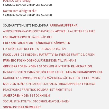
MALMÖ, varje lördag!
SVENSK-KUBANSKA FÖRENINGEN
2 AUGUSTI
Natten som aldrig tar slut
SVENSK-KUBANSKA FÖRENINGEN
2 AUGUSTI
AFRIKAGRUPPERNA
AFROSVENSKARNAS RIKSORGANISATION
ARTIKEL 2
ARTISTER FÖR FRED
ESPERANTA CIVITO
FJÄRDE VÄRLDEN
FOLKKAMPANJEN MOT KÄRNKRAFT-KÄRNVAPEN
FOLKRÖRELSEN NEJ TILL EU - STOCKHOLMS LÄN
FOOD JUSTICE SWEDEN / MATRÄTTVISA SVERIGE
FRAMTIDSJORDEN
FÄRNEBO FOLKHÖGSKOLA
FÖRENINGEN TILLSAMMANS
GREKISKA FÖRENINGEN I STOCKHOLM
INTERFEM
KLIMATAKTION
KVINNOFRONTEN
KVINNOR FÖR FRED
LATICE
LATINAMERIKAGRUPPERNA
NATIONELLA KOMMISSIONEN FÖR MÄNSKLIGA RÄTTIGHETER I CHILE-SVERIGE
NORDISK HJÄLP
OPERATION 1325
PALESTINAGRUPPERNA I SVERIGE
PEACEWORKS
PRAKTISK SOLIDARITET
RIGHT BY ME
SAMEFÖRENINGEN I STOCKHOLM
SOCIALISTISK POLITIK, STOCKHOLMSAVDELNINGEN
SOCIALISTISKA NÄTVERKET