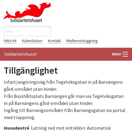
Hoppa till huvudinnehåll
Sök
Sökformulär
Hitta hit
Kalendarium
Kontakt
Medlemsinloggning
Solidaritetshuset
MENU
Tillgänglighet
HEM
Infart/angöringsväg från Tegelviksgatan in på Barnängens
OM OSS
gård-området utan hinder.
Från Busshållsplats Barnängen går man via Tegelviksgatan
FÖRENINGAR
in på Barnängens gård-området utan hinder.
Ingång till Barnängsområdet från Barnängsgatan via portal
VÄRLDSBIBLIOTEKET
med trappsteg.
PÅ GÅNG
Huvudentré
. Lutning ned mot entrédörr. Automatisk