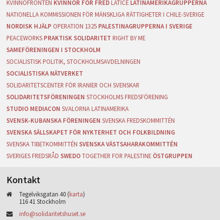
KVINNOFRONTEN
KVINNOR FÖR FRED
LATICE
LATINAMERIKAGRUPPERNA
NATIONELLA KOMMISSIONEN FÖR MÄNSKLIGA RÄTTIGHETER I CHILE-SVERIGE
NORDISK HJÄLP
OPERATION 1325
PALESTINAGRUPPERNA I SVERIGE
PEACEWORKS
PRAKTISK SOLIDARITET
RIGHT BY ME
SAMEFÖRENINGEN I STOCKHOLM
SOCIALISTISK POLITIK, STOCKHOLMSAVDELNINGEN
SOCIALISTISKA NÄTVERKET
SOLIDARITETSCENTER FÖR IRANIER OCH SVENSKAR
SOLIDARITETSFÖRENINGEN
STOCKHOLMS FREDSFÖRENING
STUDIO MEDIACON
SVALORNA LATINAMERIKA
SVENSK-KUBANSKA FÖRENINGEN
SVENSKA FREDSKOMMITTÉN
SVENSKA SÄLLSKAPET FÖR NYKTERHET OCH FOLKBILDNING
SVENSKA TIBETKOMMITTÉN
SVENSKA VÄSTSAHARAKOMMITTÉN
SVERIGES FREDSRÅD
SWEDO
TOGETHER FOR PALESTINE
ÖSTGRUPPEN
Kontakt
Tegelviksgatan 40 (
karta
)
116 41 Stockholm
info@solidaritetshuset.se