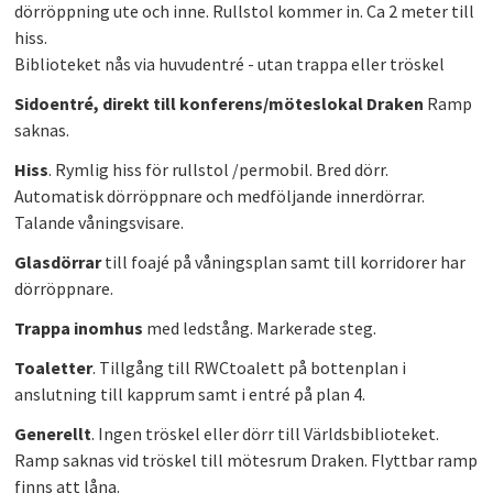
dörröppning ute och inne. Rullstol kommer in. Ca 2 meter till
PLAY
hiss.
Biblioteket nås via huvudentré - utan trappa eller tröskel
Sidoentré, direkt till konferens/möteslokal Draken
Ramp
saknas.
Hiss
. Rymlig hiss för rullstol /permobil. Bred dörr.
Automatisk dörröppnare och medföljande innerdörrar.
Talande våningsvisare.
Glasdörrar
till foajé på våningsplan samt till korridorer har
dörröppnare.
Trappa inomhus
med ledstång. Markerade steg.
Toaletter
. Tillgång till RWCtoalett på bottenplan i
anslutning till kapprum samt i entré på plan 4.
Generellt
. Ingen tröskel eller dörr till Världsbiblioteket.
Ramp saknas vid tröskel till mötesrum Draken. Flyttbar ramp
finns att låna.