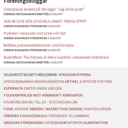
Föreningsbloggar
Västsaharisk student på SSU-läger: ”Jag vill bli poet!”
SVENSKA VÄSTSAHARAKOMMITTÉN
5 AUGUSTI
2026-08-22 till 2026-10-02 HELA LANDET: FREDSLOPPET!
SVENSK-KUBANSKA FÖRENINGEN
3 AUGUSTI
Protester i Venezuela mot Israel och USA
SVENSK-KUBANSKA FÖRENINGEN
3 AUGUSTI
Brittiska parlamentsledamöter i stöd för Kuba
SVENSK-KUBANSKA FÖRENINGEN
3 AUGUSTI
Bojkottkrav: The Odyssey är delvis inspelad i ockuperade Västsahara
SVENSKA VÄSTSAHARAKOMMITTÉN
2 AUGUSTI
AFRIKAGRUPPERNA
AFROSVENSKARNAS RIKSORGANISATION
ARTIKEL 2
ARTISTER FÖR FRED
ESPERANTA CIVITO
FJÄRDE VÄRLDEN
FOLKKAMPANJEN MOT KÄRNKRAFT-KÄRNVAPEN
FOLKRÖRELSEN NEJ TILL EU - STOCKHOLMS LÄN
FOOD JUSTICE SWEDEN / MATRÄTTVISA SVERIGE
FRAMTIDSJORDEN
FÄRNEBO FOLKHÖGSKOLA
FÖRENINGEN TILLSAMMANS
GREKISKA FÖRENINGEN I STOCKHOLM
INTERFEM
KLIMATAKTION