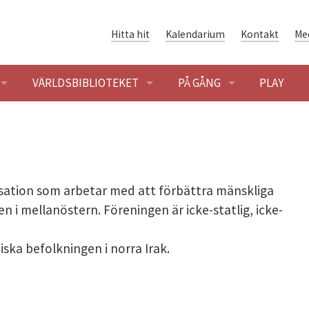
Hitta hit
Kalendarium
Kontakt
Me
VÄRLDSBIBLIOTEKET
PÅ GÅNG
PLAY
ENINGAR
ÖPPETTIDER
BLOGG
SÖK OCH LÅNA
KALENDARIUM
sation som arbetar med att förbättra mänskliga
ENING
HET
VÄRLDSLITTERATUR
n i mellanöstern. Föreningen är icke-statlig, icke-
SHUSET - FÖRENINGSHISTORIA
GLOBALARKIVET
iska befolkningen i norra Irak.
 BYGGNADEN OCH OMRÅDET
ER I SOLIDARITETSHUSET
DIGITAL SOLIDARITET
ER