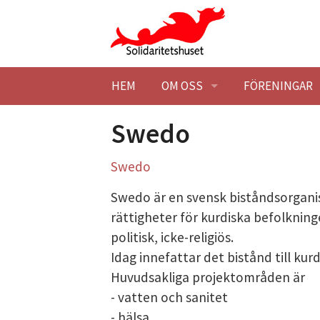
Hoppa till huvudinnehåll
HEM
OM OSS
FÖRENINGAR
BESÖK OSS
HITTA HIT
MEDLEMSFÖR
Swedo
KONTAKTA OSS
STUDIEBESÖK
BLI MEDLEM
S
wedo
Swedo är en svensk biståndsorgani
SOLIDARITETSHUSET EK. FÖR
TILLGÄNGLIG
STADGAR
rättigheter för kurdiska befolkninge
politisk, icke-religiös.
HISTORIK
STYRELSE
SOLIDARITET
Idag innefattar det bistånd till kurd
LOKALER
BLI MEDLEM
BARNÄNGEN -
LEDIGA LOKAL
Huvudsakliga projektområden är
- vatten och sanitet
MILJÖPOLICY
MÖTESLOKAL
- hälsa