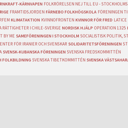
RNKRAFT-KÄRNVAPEN
FOLKRÖRELSEN NEJ TILL EU - STOCKHOLMS
RIGE
FRAMTIDSJORDEN
FÄRNEBO FOLKHÖGSKOLA
FÖRENINGEN T
RFEM
KLIMATAKTION
KVINNOFRONTEN
KVINNOR FÖR FRED
LATICE
 RÄTTIGHETER I CHILE-SVERIGE
NORDISK HJÄLP
OPERATION 1325
T BY ME
SAMEFÖRENINGEN I STOCKHOLM
SOCIALISTISK POLITIK,
ENTER FÖR IRANIER OCH SVENSKAR
SOLIDARITETSFÖRENINGEN
ST
A
SVENSK-KUBANSKA FÖRENINGEN
SVENSKA FREDSKOMMITTÉN
H FOLKBILDNING
SVENSKA TIBETKOMMITTÉN
SVENSKA VÄSTSAHA