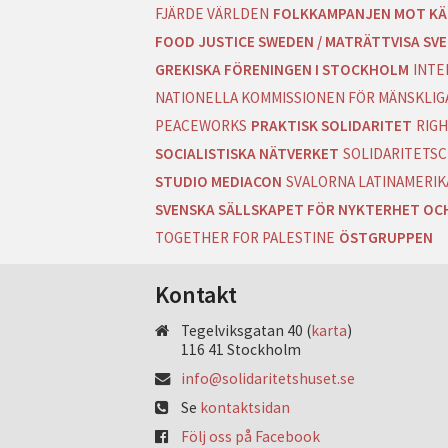
FJÄRDE VÄRLDEN
FOLKKAMPANJEN MOT KÄ
FOOD JUSTICE SWEDEN / MATRÄTTVISA SVE
GREKISKA FÖRENINGEN I STOCKHOLM
INTE
NATIONELLA KOMMISSIONEN FÖR MÄNSKLIGA
PEACEWORKS
PRAKTISK SOLIDARITET
RIGH
SOCIALISTISKA NÄTVERKET
SOLIDARITETSC
STUDIO MEDIACON
SVALORNA LATINAMERIK
SVENSKA SÄLLSKAPET FÖR NYKTERHET OC
TOGETHER FOR PALESTINE
ÖSTGRUPPEN
Kontakt
Tegelviksgatan 40 (
karta
)
116 41 Stockholm
info@solidaritetshuset.se
Se
kontaktsidan
Följ oss på Facebook