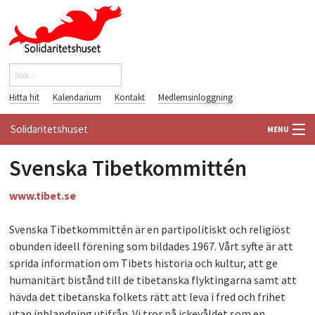
Hoppa till huvudinnehåll
Sök
Sökformulär
Hitta hit
Kalendarium
Kontakt
Medlemsinloggning
Solidaritetshuset
MENU
Svenska Tibetkommittén
HEM
www.tibet.se
OM OSS
Svenska Tibetkommittén är en partipolitiskt och religiöst
FÖRENINGAR
obunden ideell förening som bildades 1967. Vårt syfte är att
sprida information om Tibets historia och kultur, att ge
VÄRLDSBIBLIOTEKET
humanitärt bistånd till de tibetanska flyktingarna samt att
hävda det tibetanska folkets rätt att leva i fred och frihet
PÅ GÅNG
utan inblandning utifrån. Vi tror på ickevåldet som en