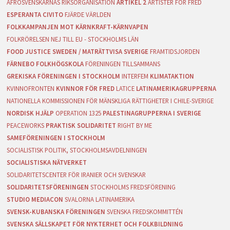
AFROSVENSKARNAS RIKSORGANISATION
ARTIKEL 2
ARTISTER FÖR FRED
ESPERANTA CIVITO
FJÄRDE VÄRLDEN
FOLKKAMPANJEN MOT KÄRNKRAFT-KÄRNVAPEN
FOLKRÖRELSEN NEJ TILL EU - STOCKHOLMS LÄN
FOOD JUSTICE SWEDEN / MATRÄTTVISA SVERIGE
FRAMTIDSJORDEN
FÄRNEBO FOLKHÖGSKOLA
FÖRENINGEN TILLSAMMANS
GREKISKA FÖRENINGEN I STOCKHOLM
INTERFEM
KLIMATAKTION
KVINNOFRONTEN
KVINNOR FÖR FRED
LATICE
LATINAMERIKAGRUPPERNA
NATIONELLA KOMMISSIONEN FÖR MÄNSKLIGA RÄTTIGHETER I CHILE-SVERIGE
NORDISK HJÄLP
OPERATION 1325
PALESTINAGRUPPERNA I SVERIGE
PEACEWORKS
PRAKTISK SOLIDARITET
RIGHT BY ME
SAMEFÖRENINGEN I STOCKHOLM
SOCIALISTISK POLITIK, STOCKHOLMSAVDELNINGEN
SOCIALISTISKA NÄTVERKET
SOLIDARITETSCENTER FÖR IRANIER OCH SVENSKAR
SOLIDARITETSFÖRENINGEN
STOCKHOLMS FREDSFÖRENING
STUDIO MEDIACON
SVALORNA LATINAMERIKA
SVENSK-KUBANSKA FÖRENINGEN
SVENSKA FREDSKOMMITTÉN
SVENSKA SÄLLSKAPET FÖR NYKTERHET OCH FOLKBILDNING