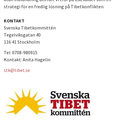
strategi för en fredlig lösning på Tibetkonflikten.
PLAY
KONTAKT
Svenska Tibetkommittén
Tegelviksgatan 40
116 41 Stockholm
Tel: 0708-980915
Kontakt: Anita Hagelin
stk@tibet.se
svenska_tibetkommitten.jpg