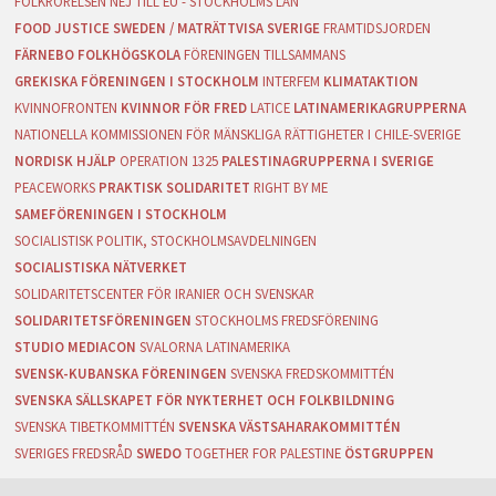
FOLKRÖRELSEN NEJ TILL EU - STOCKHOLMS LÄN
FOOD JUSTICE SWEDEN / MATRÄTTVISA SVERIGE
FRAMTIDSJORDEN
FÄRNEBO FOLKHÖGSKOLA
FÖRENINGEN TILLSAMMANS
GREKISKA FÖRENINGEN I STOCKHOLM
INTERFEM
KLIMATAKTION
KVINNOFRONTEN
KVINNOR FÖR FRED
LATICE
LATINAMERIKAGRUPPERNA
NATIONELLA KOMMISSIONEN FÖR MÄNSKLIGA RÄTTIGHETER I CHILE-SVERIGE
NORDISK HJÄLP
OPERATION 1325
PALESTINAGRUPPERNA I SVERIGE
PEACEWORKS
PRAKTISK SOLIDARITET
RIGHT BY ME
SAMEFÖRENINGEN I STOCKHOLM
SOCIALISTISK POLITIK, STOCKHOLMSAVDELNINGEN
SOCIALISTISKA NÄTVERKET
SOLIDARITETSCENTER FÖR IRANIER OCH SVENSKAR
SOLIDARITETSFÖRENINGEN
STOCKHOLMS FREDSFÖRENING
STUDIO MEDIACON
SVALORNA LATINAMERIKA
SVENSK-KUBANSKA FÖRENINGEN
SVENSKA FREDSKOMMITTÉN
SVENSKA SÄLLSKAPET FÖR NYKTERHET OCH FOLKBILDNING
SVENSKA TIBETKOMMITTÉN
SVENSKA VÄSTSAHARAKOMMITTÉN
SVERIGES FREDSRÅD
SWEDO
TOGETHER FOR PALESTINE
ÖSTGRUPPEN