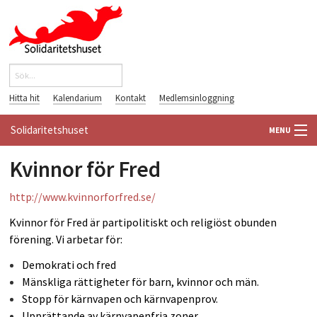
Hoppa till huvudinnehåll
Sök
Sökformulär
Hitta hit
Kalendarium
Kontakt
Medlemsinloggning
Solidaritetshuset
MENU
Kvinnor för Fred
HEM
http://www.kvinnorforfred.se/
OM OSS
Kvinnor för Fred är partipolitiskt och religiöst obunden
FÖRENINGAR
förening. Vi arbetar för:
Demokrati och fred
VÄRLDSBIBLIOTEKET
Mänskliga rättigheter för barn, kvinnor och män.
Stopp för kärnvapen och kärnvapenprov.
PÅ GÅNG
Upprättande av kärnvapenfria zoner.