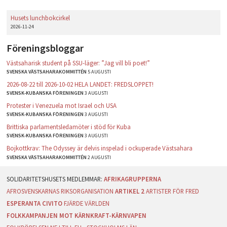
Husets lunchbokcirkel
2026-11-24
Föreningsbloggar
Västsaharisk student på SSU-läger: ”Jag vill bli poet!”
SVENSKA VÄSTSAHARAKOMMITTÉN
5 AUGUSTI
2026-08-22 till 2026-10-02 HELA LANDET: FREDSLOPPET!
SVENSK-KUBANSKA FÖRENINGEN
3 AUGUSTI
Protester i Venezuela mot Israel och USA
SVENSK-KUBANSKA FÖRENINGEN
3 AUGUSTI
Brittiska parlamentsledamöter i stöd för Kuba
SVENSK-KUBANSKA FÖRENINGEN
3 AUGUSTI
Bojkottkrav: The Odyssey är delvis inspelad i ockuperade Västsahara
SVENSKA VÄSTSAHARAKOMMITTÉN
2 AUGUSTI
AFRIKAGRUPPERNA
AFROSVENSKARNAS RIKSORGANISATION
ARTIKEL 2
ARTISTER FÖR FRED
ESPERANTA CIVITO
FJÄRDE VÄRLDEN
FOLKKAMPANJEN MOT KÄRNKRAFT-KÄRNVAPEN