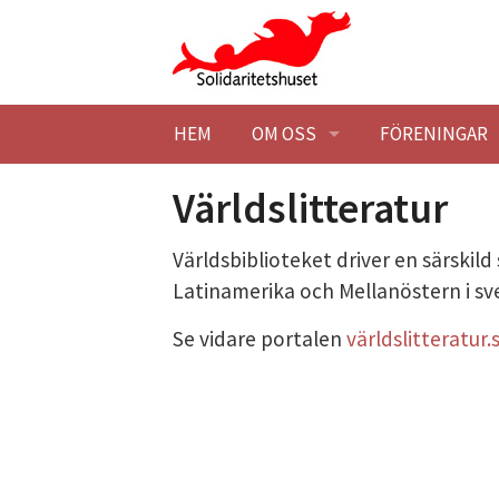
Hoppa till huvudinnehåll
HEM
OM OSS
FÖRENINGAR
BESÖK OSS
HITTA HIT
MEDLEMSFÖR
Världslitteratur
KONTAKTA OSS
STUDIEBESÖK
BLI MEDLEM
Världsbiblioteket driver en särskild
Latinamerika och Mellanöstern i sv
SOLIDARITETSHUSET EK. FÖR
TILLGÄNGLIG
STADGAR
Se vidare portalen
världslitteratur.
HISTORIK
STYRELSE
SOLIDARITET
LOKALER
BLI MEDLEM
BARNÄNGEN -
LEDIGA LOKAL
MILJÖPOLICY
MÖTESLOKAL