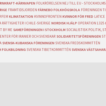
RNKRAFT-KÄRNVAPEN
FOLKRÖRELSEN NEJ TILL EU - STOCKHOLMS
RIGE
FRAMTIDSJORDEN
FÄRNEBO FOLKHÖGSKOLA
FÖRENINGEN T
RFEM
KLIMATAKTION
KVINNOFRONTEN
KVINNOR FÖR FRED
LATICE
 RÄTTIGHETER I CHILE-SVERIGE
NORDISK HJÄLP
OPERATION 1325
T BY ME
SAMEFÖRENINGEN I STOCKHOLM
SOCIALISTISK POLITIK,
ENTER FÖR IRANIER OCH SVENSKAR
SOLIDARITETSFÖRENINGEN
ST
A
SVENSK-KUBANSKA FÖRENINGEN
SVENSKA FREDSKOMMITTÉN
H FOLKBILDNING
SVENSKA TIBETKOMMITTÉN
SVENSKA VÄSTSAHA