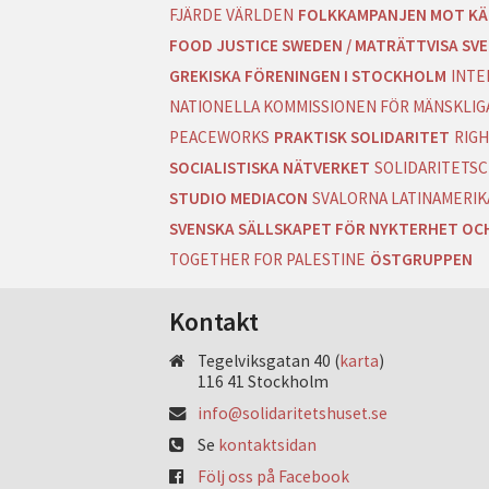
FJÄRDE VÄRLDEN
FOLKKAMPANJEN MOT KÄ
FOOD JUSTICE SWEDEN / MATRÄTTVISA SVE
GREKISKA FÖRENINGEN I STOCKHOLM
INTE
NATIONELLA KOMMISSIONEN FÖR MÄNSKLIGA
PEACEWORKS
PRAKTISK SOLIDARITET
RIGH
SOCIALISTISKA NÄTVERKET
SOLIDARITETSC
STUDIO MEDIACON
SVALORNA LATINAMERIK
SVENSKA SÄLLSKAPET FÖR NYKTERHET OC
TOGETHER FOR PALESTINE
ÖSTGRUPPEN
Kontakt
Tegelviksgatan 40 (
karta
)
116 41 Stockholm
info@solidaritetshuset.se
Se
kontaktsidan
Följ oss på Facebook