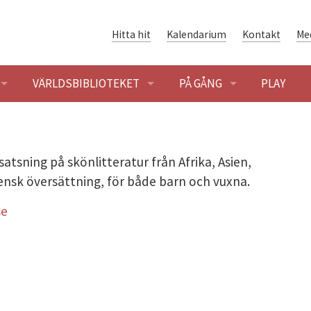
Hitta hit
Kalendarium
Kontakt
Me
VÄRLDSBIBLIOTEKET
PÅ GÅNG
PLAY
ENINGAR
ÖPPETTIDER
BLOGG
SÖK OCH LÅNA
KALENDARIUM
 satsning
på skönlitteratur från Afrika, Asien,
ensk översättning, för både barn och vuxna.
ENING
HET
VÄRLDSLITTERATUR
se
SHUSET - FÖRENINGSHISTORIA
GLOBALARKIVET
 BYGGNADEN OCH OMRÅDET
ER I SOLIDARITETSHUSET
DIGITAL SOLIDARITET
ER