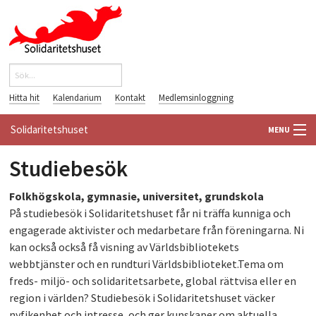
Hoppa till huvudinnehåll
Sök
Sökformulär
Hitta hit
Kalendarium
Kontakt
Medlemsinloggning
Solidaritetshuset
MENU
Studiebesök
HEM
Folkhögskola, gymnasie, universitet, grundskola
OM OSS
På studiebesök i Solidaritetshuset får ni träffa kunniga och
engagerade aktivister och medarbetare från föreningarna. Ni
FÖRENINGAR
kan också också få visning av Världsbibliotekets
webbtjänster och en rundturi Världsbiblioteket.Tema om
VÄRLDSBIBLIOTEKET
freds- miljö- och solidaritetsarbete, global rättvisa eller en
region i världen? Studiebesök i Solidaritetshuset väcker
PÅ GÅNG
nyfikenhet och intresse, och ger kunskaper om aktuella