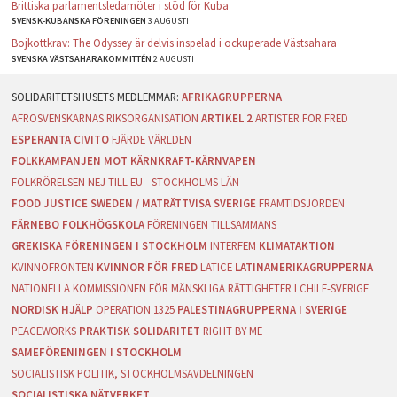
Brittiska parlamentsledamöter i stöd för Kuba
SVENSK-KUBANSKA FÖRENINGEN
3 AUGUSTI
Bojkottkrav: The Odyssey är delvis inspelad i ockuperade Västsahara
SVENSKA VÄSTSAHARAKOMMITTÉN
2 AUGUSTI
AFRIKAGRUPPERNA
AFROSVENSKARNAS RIKSORGANISATION
ARTIKEL 2
ARTISTER FÖR FRED
ESPERANTA CIVITO
FJÄRDE VÄRLDEN
FOLKKAMPANJEN MOT KÄRNKRAFT-KÄRNVAPEN
FOLKRÖRELSEN NEJ TILL EU - STOCKHOLMS LÄN
FOOD JUSTICE SWEDEN / MATRÄTTVISA SVERIGE
FRAMTIDSJORDEN
FÄRNEBO FOLKHÖGSKOLA
FÖRENINGEN TILLSAMMANS
GREKISKA FÖRENINGEN I STOCKHOLM
INTERFEM
KLIMATAKTION
KVINNOFRONTEN
KVINNOR FÖR FRED
LATICE
LATINAMERIKAGRUPPERNA
NATIONELLA KOMMISSIONEN FÖR MÄNSKLIGA RÄTTIGHETER I CHILE-SVERIGE
NORDISK HJÄLP
OPERATION 1325
PALESTINAGRUPPERNA I SVERIGE
PEACEWORKS
PRAKTISK SOLIDARITET
RIGHT BY ME
SAMEFÖRENINGEN I STOCKHOLM
SOCIALISTISK POLITIK, STOCKHOLMSAVDELNINGEN
SOCIALISTISKA NÄTVERKET