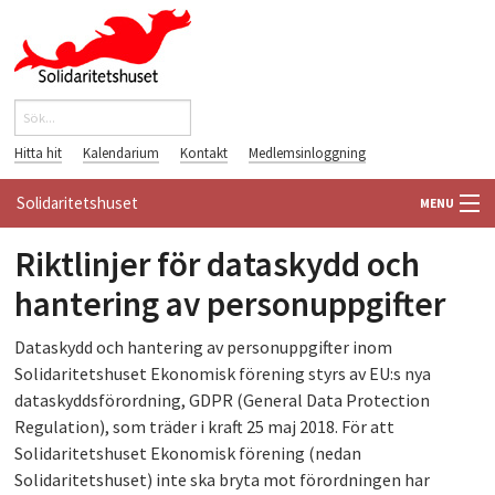
Hoppa till huvudinnehåll
Sök
Sökformulär
Hitta hit
Kalendarium
Kontakt
Medlemsinloggning
Solidaritetshuset
MENU
Riktlinjer för dataskydd och
HEM
hantering av personuppgifter
OM OSS
Dataskydd och hantering av personuppgifter inom
FÖRENINGAR
Solidaritetshuset Ekonomisk förening styrs av EU:s nya
dataskyddsförordning, GDPR (General Data Protection
VÄRLDSBIBLIOTEKET
Regulation), som träder i kraft 25 maj 2018. För att
Solidaritetshuset Ekonomisk förening (nedan
PÅ GÅNG
Solidaritetshuset) inte ska bryta mot förordningen har