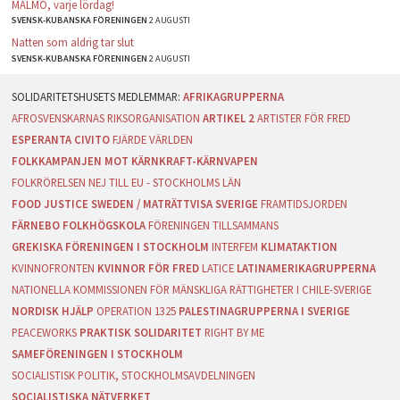
MALMÖ, varje lördag!
SVENSK-KUBANSKA FÖRENINGEN
2 AUGUSTI
Natten som aldrig tar slut
SVENSK-KUBANSKA FÖRENINGEN
2 AUGUSTI
AFRIKAGRUPPERNA
AFROSVENSKARNAS RIKSORGANISATION
ARTIKEL 2
ARTISTER FÖR FRED
ESPERANTA CIVITO
FJÄRDE VÄRLDEN
FOLKKAMPANJEN MOT KÄRNKRAFT-KÄRNVAPEN
FOLKRÖRELSEN NEJ TILL EU - STOCKHOLMS LÄN
FOOD JUSTICE SWEDEN / MATRÄTTVISA SVERIGE
FRAMTIDSJORDEN
FÄRNEBO FOLKHÖGSKOLA
FÖRENINGEN TILLSAMMANS
GREKISKA FÖRENINGEN I STOCKHOLM
INTERFEM
KLIMATAKTION
KVINNOFRONTEN
KVINNOR FÖR FRED
LATICE
LATINAMERIKAGRUPPERNA
NATIONELLA KOMMISSIONEN FÖR MÄNSKLIGA RÄTTIGHETER I CHILE-SVERIGE
NORDISK HJÄLP
OPERATION 1325
PALESTINAGRUPPERNA I SVERIGE
PEACEWORKS
PRAKTISK SOLIDARITET
RIGHT BY ME
SAMEFÖRENINGEN I STOCKHOLM
SOCIALISTISK POLITIK, STOCKHOLMSAVDELNINGEN
SOCIALISTISKA NÄTVERKET