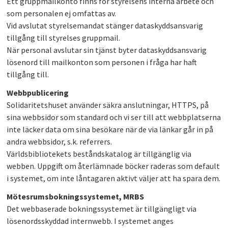
Ett gruppmailkonto finns för styrelsens interna arbete och
som personalen ej omfattas av.
Vid avslutat styrelsemandat stänger dataskyddsansvarig
tillgång till styrelses gruppmail.
När personal avslutar sin tjänst byter dataskyddsansvarig
lösenord till mailkonton som personen i fråga har haft
tillgång till.
Webbpublicering
Solidaritetshuset använder säkra anslutningar, HTTPS, på
sina webbsidor som standard och vi ser till att webbplatserna
inte läcker data om sina besökare när de via länkar går in på
andra webbsidor, s.k. referrers.
Världsbibliotekets beståndskatalog är tillgänglig via
webben. Uppgift om återlämnade böcker raderas som default
i systemet, om inte låntagaren aktivt väljer att ha spara dem.
Mötesrumsbokningssystemet, MRBS
Det webbaserade bokningssystemet är tillgängligt via
lösenordsskyddad internwebb. I systemet anges