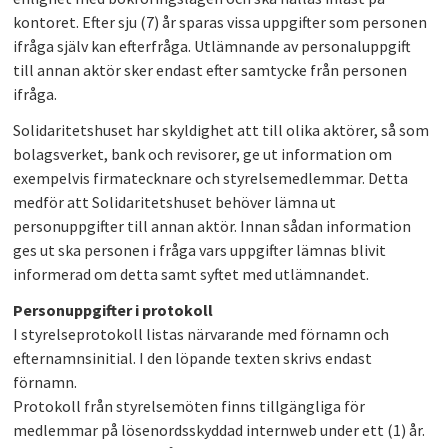
kontoret. Efter sju (7) år sparas vissa uppgifter som personen
ifråga själv kan efterfråga. Utlämnande av personaluppgift
till annan aktör sker endast efter samtycke från personen
ifråga.
Solidaritetshuset har skyldighet att till olika aktörer, så som
bolagsverket, bank och revisorer, ge ut information om
exempelvis firmatecknare och styrelsemedlemmar. Detta
medför att Solidaritetshuset behöver lämna ut
personuppgifter till annan aktör. Innan sådan information
ges ut ska personen i fråga vars uppgifter lämnas blivit
informerad om detta samt syftet med utlämnandet.
Personuppgifter i protokoll
I styrelseprotokoll listas närvarande med förnamn och
efternamnsinitial. I den löpande texten skrivs endast
förnamn.
Protokoll från styrelsemöten finns tillgängliga för
medlemmar på lösenordsskyddad internweb under ett (1) år.