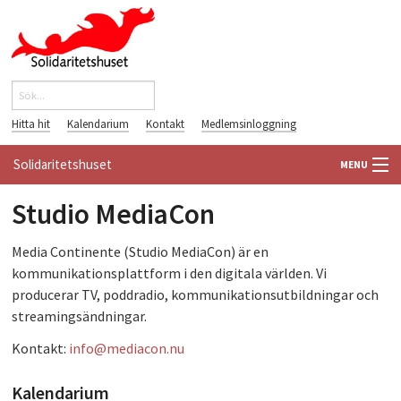
Hoppa till huvudinnehåll
Sök
Sökformulär
Hitta hit
Kalendarium
Kontakt
Medlemsinloggning
Solidaritetshuset
MENU
Studio MediaCon
HEM
OM OSS
Media Continente (Studio MediaCon) är en
kommunikationsplattform i den digitala världen. Vi
FÖRENINGAR
producerar TV, poddradio, kommunikationsutbildningar och
streamingsändningar.
VÄRLDSBIBLIOTEKET
Kontakt:
info@mediacon.nu
PÅ GÅNG
Kalendarium