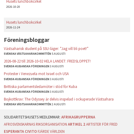
Husets lunchbokcirkel
2026-10-20
Husets lunchbokcirkel
2026-11-24
Föreningsbloggar
Västsaharisk student på SSU-läger: ”Jag vill bli poet!”
SVENSKA VÄSTSAHARAKOMMITTÉN
5 AUGUSTI
2026-08-22 till 2026-10-02 HELA LANDET: FREDSLOPPET!
SVENSK-KUBANSKA FÖRENINGEN
3 AUGUSTI
Protester i Venezuela mot Israel och USA
SVENSK-KUBANSKA FÖRENINGEN
3 AUGUSTI
Brittiska parlamentsledamöter i stöd för Kuba
SVENSK-KUBANSKA FÖRENINGEN
3 AUGUSTI
Bojkottkrav: The Odyssey är delvis inspelad i ockuperade Västsahara
SVENSKA VÄSTSAHARAKOMMITTÉN
2 AUGUSTI
AFRIKAGRUPPERNA
AFROSVENSKARNAS RIKSORGANISATION
ARTIKEL 2
ARTISTER FÖR FRED
ESPERANTA CIVITO
FJÄRDE VÄRLDEN