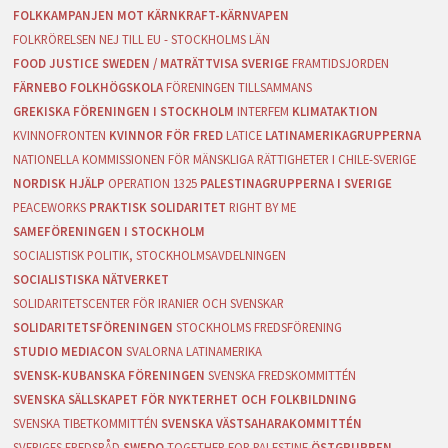
FOLKKAMPANJEN MOT KÄRNKRAFT-KÄRNVAPEN
FOLKRÖRELSEN NEJ TILL EU - STOCKHOLMS LÄN
FOOD JUSTICE SWEDEN / MATRÄTTVISA SVERIGE
FRAMTIDSJORDEN
FÄRNEBO FOLKHÖGSKOLA
FÖRENINGEN TILLSAMMANS
GREKISKA FÖRENINGEN I STOCKHOLM
INTERFEM
KLIMATAKTION
KVINNOFRONTEN
KVINNOR FÖR FRED
LATICE
LATINAMERIKAGRUPPERNA
NATIONELLA KOMMISSIONEN FÖR MÄNSKLIGA RÄTTIGHETER I CHILE-SVERIGE
NORDISK HJÄLP
OPERATION 1325
PALESTINAGRUPPERNA I SVERIGE
PEACEWORKS
PRAKTISK SOLIDARITET
RIGHT BY ME
SAMEFÖRENINGEN I STOCKHOLM
SOCIALISTISK POLITIK, STOCKHOLMSAVDELNINGEN
SOCIALISTISKA NÄTVERKET
SOLIDARITETSCENTER FÖR IRANIER OCH SVENSKAR
SOLIDARITETSFÖRENINGEN
STOCKHOLMS FREDSFÖRENING
STUDIO MEDIACON
SVALORNA LATINAMERIKA
SVENSK-KUBANSKA FÖRENINGEN
SVENSKA FREDSKOMMITTÉN
SVENSKA SÄLLSKAPET FÖR NYKTERHET OCH FOLKBILDNING
SVENSKA TIBETKOMMITTÉN
SVENSKA VÄSTSAHARAKOMMITTÉN
SVERIGES FREDSRÅD
SWEDO
TOGETHER FOR PALESTINE
ÖSTGRUPPEN