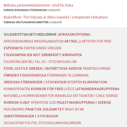
Brittiska parlamentsledamöter i stöd för Kuba
SVENSK-KUBANSKA FÖRENINGEN
3 AUGUSTI
Bojkottkrav: The Odyssey är delvis inspelad i ockuperade Västsahara
SVENSKA VÄSTSAHARAKOMMITTÉN
2 AUGUSTI
AFRIKAGRUPPERNA
AFROSVENSKARNAS RIKSORGANISATION
ARTIKEL 2
ARTISTER FÖR FRED
ESPERANTA CIVITO
FJÄRDE VÄRLDEN
FOLKKAMPANJEN MOT KÄRNKRAFT-KÄRNVAPEN
FOLKRÖRELSEN NEJ TILL EU - STOCKHOLMS LÄN
FOOD JUSTICE SWEDEN / MATRÄTTVISA SVERIGE
FRAMTIDSJORDEN
FÄRNEBO FOLKHÖGSKOLA
FÖRENINGEN TILLSAMMANS
GREKISKA FÖRENINGEN I STOCKHOLM
INTERFEM
KLIMATAKTION
KVINNOFRONTEN
KVINNOR FÖR FRED
LATICE
LATINAMERIKAGRUPPERNA
NATIONELLA KOMMISSIONEN FÖR MÄNSKLIGA RÄTTIGHETER I CHILE-SVERIGE
NORDISK HJÄLP
OPERATION 1325
PALESTINAGRUPPERNA I SVERIGE
PEACEWORKS
PRAKTISK SOLIDARITET
RIGHT BY ME
SAMEFÖRENINGEN I STOCKHOLM
SOCIALISTISK POLITIK, STOCKHOLMSAVDELNINGEN