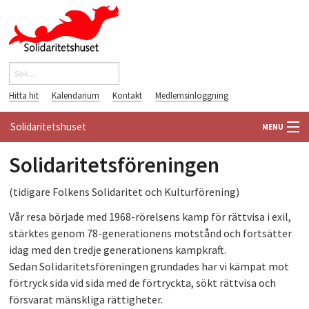
Hoppa till huvudinnehåll
Sök
Sökformulär
Hitta hit
Kalendarium
Kontakt
Medlemsinloggning
Solidaritetshuset
MENU
Solidaritetsföreningen
HEM
(tidigare Folkens Solidaritet och Kulturförening)
OM OSS
Vår resa började med 1968-rörelsens kamp för rättvisa i exil,
FÖRENINGAR
stärktes genom 78-generationens motstånd och fortsätter
idag med den tredje generationens kampkraft.
VÄRLDSBIBLIOTEKET
Sedan Solidaritetsföreningen grundades har vi kämpat mot
förtryck sida vid sida med de förtryckta, sökt rättvisa och
PÅ GÅNG
försvarat mänskliga rättigheter.