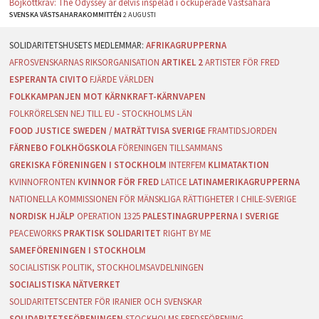
Bojkottkrav: The Odyssey är delvis inspelad i ockuperade Västsahara
SVENSKA VÄSTSAHARAKOMMITTÉN
2 AUGUSTI
AFRIKAGRUPPERNA
AFROSVENSKARNAS RIKSORGANISATION
ARTIKEL 2
ARTISTER FÖR FRED
ESPERANTA CIVITO
FJÄRDE VÄRLDEN
FOLKKAMPANJEN MOT KÄRNKRAFT-KÄRNVAPEN
FOLKRÖRELSEN NEJ TILL EU - STOCKHOLMS LÄN
FOOD JUSTICE SWEDEN / MATRÄTTVISA SVERIGE
FRAMTIDSJORDEN
FÄRNEBO FOLKHÖGSKOLA
FÖRENINGEN TILLSAMMANS
GREKISKA FÖRENINGEN I STOCKHOLM
INTERFEM
KLIMATAKTION
KVINNOFRONTEN
KVINNOR FÖR FRED
LATICE
LATINAMERIKAGRUPPERNA
NATIONELLA KOMMISSIONEN FÖR MÄNSKLIGA RÄTTIGHETER I CHILE-SVERIGE
NORDISK HJÄLP
OPERATION 1325
PALESTINAGRUPPERNA I SVERIGE
PEACEWORKS
PRAKTISK SOLIDARITET
RIGHT BY ME
SAMEFÖRENINGEN I STOCKHOLM
SOCIALISTISK POLITIK, STOCKHOLMSAVDELNINGEN
SOCIALISTISKA NÄTVERKET
SOLIDARITETSCENTER FÖR IRANIER OCH SVENSKAR
SOLIDARITETSFÖRENINGEN
STOCKHOLMS FREDSFÖRENING