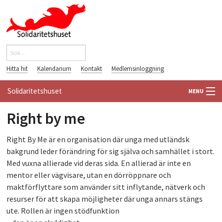
Hoppa till huvudinnehåll
Sök
Sökformulär
Hitta hit
Kalendarium
Kontakt
Medlemsinloggning
Solidaritetshuset
MENU
Right by me
HEM
OM OSS
Right By Me är en organisation där unga med utländsk
bakgrund leder föränd
ring för sig själva och samhället i stort.
FÖRENINGAR
Med vuxna allierade vid deras sida. En allie
rad är inte en
mentor eller vägvisare, utan en dörröppnare och
VÄRLDSBIBLIOTEKET
maktförflyttare som använder sitt inflytande, nätverk och
resurser för att skapa möjligheter där unga annars stängs
PÅ GÅNG
ute. Rollen är ingen stödfunktion