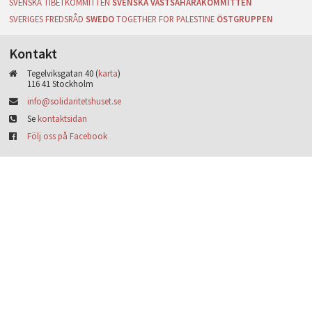
SVENSKA TIBETKOMMITTÉN
SVENSKA VÄSTSAHARAKOMMITTÉN
SVERIGES FREDSRÅD
SWEDO
TOGETHER FOR PALESTINE
ÖSTGRUPPEN
Kontakt
Tegelviksgatan 40 (
karta
)
116 41 Stockholm
info@solidaritetshuset.se
Se
kontaktsidan
Följ oss på Facebook