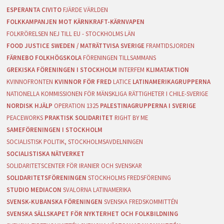
ESPERANTA CIVITO
FJÄRDE VÄRLDEN
FOLKKAMPANJEN MOT KÄRNKRAFT-KÄRNVAPEN
FOLKRÖRELSEN NEJ TILL EU - STOCKHOLMS LÄN
FOOD JUSTICE SWEDEN / MATRÄTTVISA SVERIGE
FRAMTIDSJORDEN
FÄRNEBO FOLKHÖGSKOLA
FÖRENINGEN TILLSAMMANS
GREKISKA FÖRENINGEN I STOCKHOLM
INTERFEM
KLIMATAKTION
KVINNOFRONTEN
KVINNOR FÖR FRED
LATICE
LATINAMERIKAGRUPPERNA
NATIONELLA KOMMISSIONEN FÖR MÄNSKLIGA RÄTTIGHETER I CHILE-SVERIGE
NORDISK HJÄLP
OPERATION 1325
PALESTINAGRUPPERNA I SVERIGE
PEACEWORKS
PRAKTISK SOLIDARITET
RIGHT BY ME
SAMEFÖRENINGEN I STOCKHOLM
SOCIALISTISK POLITIK, STOCKHOLMSAVDELNINGEN
SOCIALISTISKA NÄTVERKET
SOLIDARITETSCENTER FÖR IRANIER OCH SVENSKAR
SOLIDARITETSFÖRENINGEN
STOCKHOLMS FREDSFÖRENING
STUDIO MEDIACON
SVALORNA LATINAMERIKA
SVENSK-KUBANSKA FÖRENINGEN
SVENSKA FREDSKOMMITTÉN
SVENSKA SÄLLSKAPET FÖR NYKTERHET OCH FOLKBILDNING