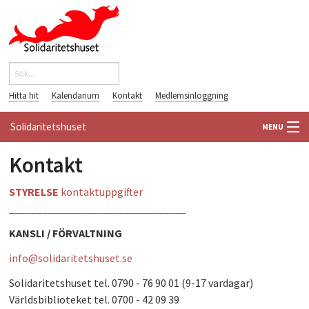
Hoppa till huvudinnehåll
Sök
Sökformulär
Hitta hit
Kalendarium
Kontakt
Medlemsinloggning
Solidaritetshuset
MENU
Kontakt
HEM
STYRELSE
kontaktuppgifter
OM OSS
________________________________
FÖRENINGAR
KANSLI / FÖRVALTNING
info@solidaritetshuset.se
VÄRLDSBIBLIOTEKET
Solidaritetshuset tel. 0790 - 76 90 01 (9-17 vardagar)
PÅ GÅNG
Världsbiblioteket tel. 0700 - 42 09 39