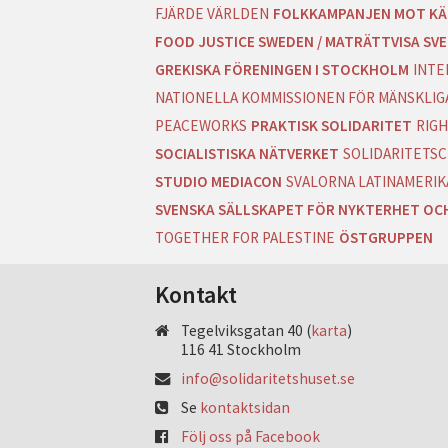
FJÄRDE VÄRLDEN
FOLKKAMPANJEN MOT KÄ
FOOD JUSTICE SWEDEN / MATRÄTTVISA SVE
GREKISKA FÖRENINGEN I STOCKHOLM
INTE
NATIONELLA KOMMISSIONEN FÖR MÄNSKLIGA
PEACEWORKS
PRAKTISK SOLIDARITET
RIGH
SOCIALISTISKA NÄTVERKET
SOLIDARITETSC
STUDIO MEDIACON
SVALORNA LATINAMERIK
SVENSKA SÄLLSKAPET FÖR NYKTERHET OC
TOGETHER FOR PALESTINE
ÖSTGRUPPEN
Kontakt
Tegelviksgatan 40 (
karta
)
116 41 Stockholm
info@solidaritetshuset.se
Se
kontaktsidan
Följ oss på Facebook