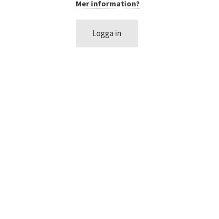
Mer information?
DATASKYDD PO
Logga in