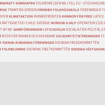
RNKRAFT-KÄRNVAPEN
FOLKRÖRELSEN NEJ TILL EU - STOCKHOLMS
RIGE
FRAMTIDSJORDEN
FÄRNEBO FOLKHÖGSKOLA
FÖRENINGEN T
RFEM
KLIMATAKTION
KVINNOFRONTEN
KVINNOR FÖR FRED
LATICE
 RÄTTIGHETER I CHILE-SVERIGE
NORDISK HJÄLP
OPERATION 1325
T BY ME
SAMEFÖRENINGEN I STOCKHOLM
SOCIALISTISK POLITIK,
ENTER FÖR IRANIER OCH SVENSKAR
SOLIDARITETSFÖRENINGEN
ST
A
SVENSK-KUBANSKA FÖRENINGEN
SVENSKA FREDSKOMMITTÉN
H FOLKBILDNING
SVENSKA TIBETKOMMITTÉN
SVENSKA VÄSTSAHA