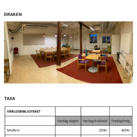
DRAKEN
draken_panorama.jpeg
TAXA
hyresnivaer_solidaritetshuset.png