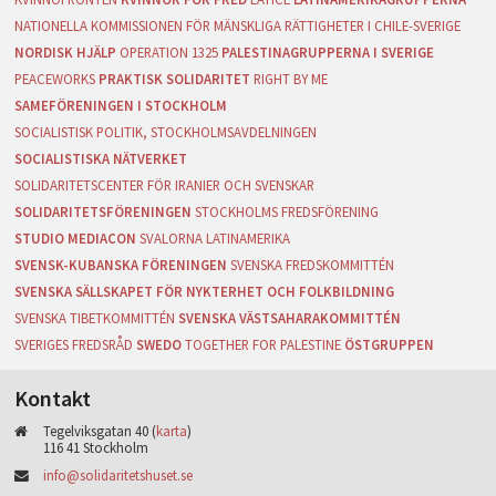
NATIONELLA KOMMISSIONEN FÖR MÄNSKLIGA RÄTTIGHETER I CHILE-SVERIGE
NORDISK HJÄLP
OPERATION 1325
PALESTINAGRUPPERNA I SVERIGE
PEACEWORKS
PRAKTISK SOLIDARITET
RIGHT BY ME
SAMEFÖRENINGEN I STOCKHOLM
SOCIALISTISK POLITIK, STOCKHOLMSAVDELNINGEN
SOCIALISTISKA NÄTVERKET
SOLIDARITETSCENTER FÖR IRANIER OCH SVENSKAR
SOLIDARITETSFÖRENINGEN
STOCKHOLMS FREDSFÖRENING
STUDIO MEDIACON
SVALORNA LATINAMERIKA
SVENSK-KUBANSKA FÖRENINGEN
SVENSKA FREDSKOMMITTÉN
SVENSKA SÄLLSKAPET FÖR NYKTERHET OCH FOLKBILDNING
SVENSKA TIBETKOMMITTÉN
SVENSKA VÄSTSAHARAKOMMITTÉN
SVERIGES FREDSRÅD
SWEDO
TOGETHER FOR PALESTINE
ÖSTGRUPPEN
Kontakt
Tegelviksgatan 40 (
karta
)
116 41 Stockholm
info@solidaritetshuset.se