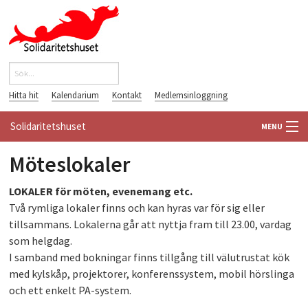
Hoppa till huvudinnehåll
Sök
Sökformulär
Hitta hit
Kalendarium
Kontakt
Medlemsinloggning
Solidaritetshuset
MENU
Möteslokaler
HEM
LOKALER för möten, evenemang etc.
OM OSS
Två rymliga lokaler finns och kan hyras var för sig eller
tillsammans. Lokalerna går att nyttja fram till 23.00, vardag
FÖRENINGAR
som helgdag.
I samband med bokningar finns tillgång till välutrustat kök
VÄRLDSBIBLIOTEKET
med kylskåp, projektorer, konferenssystem, mobil hörslinga
och ett enkelt PA-system.
PÅ GÅNG