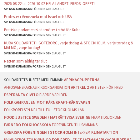
2026-08-22 till 2026-10-02 HELA LANDET: FREDSLOPPET!
SVENSK-KUBANSKA FÖRENINGEN
3 AUGUSTI
Protester i Venezuela mot Israel och USA
SVENSK-KUBANSKA FÖRENINGEN
3 AUGUSTI
Brittiska parlamentsledamöter i stöd för Kuba
SVENSK-KUBANSKA FÖRENINGEN
3 AUGUSTI
KUBA SOLIDARITET I GÖTEBORG, varje tisdag & STOCKHOLM, varje torsdag &
MALMÖ, varje lördag!
SVENSK-KUBANSKA FÖRENINGEN
2 AUGUSTI
Natten som aldrig tar slut
SVENSK-KUBANSKA FÖRENINGEN
2 AUGUSTI
AFRIKAGRUPPERNA
AFROSVENSKARNAS RIKSORGANISATION
ARTIKEL 2
ARTISTER FÖR FRED
ESPERANTA CIVITO
FJÄRDE VÄRLDEN
FOLKKAMPANJEN MOT KÄRNKRAFT-KÄRNVAPEN
FOLKRÖRELSEN NEJ TILL EU - STOCKHOLMS LÄN
FOOD JUSTICE SWEDEN / MATRÄTTVISA SVERIGE
FRAMTIDSJORDEN
FÄRNEBO FOLKHÖGSKOLA
FÖRENINGEN TILLSAMMANS
GREKISKA FÖRENINGEN I STOCKHOLM
INTERFEM
KLIMATAKTION
KVINNOFRONTEN
KVINNOR FÖR FRED
LATICE
LATINAMERIKAGRUPPERNA