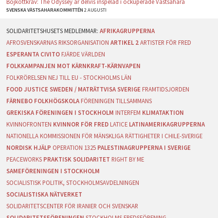
Bojkottkrav: The Odyssey är delvis inspelad i ockuperade Västsahara
SVENSKA VÄSTSAHARAKOMMITTÉN
2 AUGUSTI
AFRIKAGRUPPERNA
AFROSVENSKARNAS RIKSORGANISATION
ARTIKEL 2
ARTISTER FÖR FRED
ESPERANTA CIVITO
FJÄRDE VÄRLDEN
FOLKKAMPANJEN MOT KÄRNKRAFT-KÄRNVAPEN
FOLKRÖRELSEN NEJ TILL EU - STOCKHOLMS LÄN
FOOD JUSTICE SWEDEN / MATRÄTTVISA SVERIGE
FRAMTIDSJORDEN
FÄRNEBO FOLKHÖGSKOLA
FÖRENINGEN TILLSAMMANS
GREKISKA FÖRENINGEN I STOCKHOLM
INTERFEM
KLIMATAKTION
KVINNOFRONTEN
KVINNOR FÖR FRED
LATICE
LATINAMERIKAGRUPPERNA
NATIONELLA KOMMISSIONEN FÖR MÄNSKLIGA RÄTTIGHETER I CHILE-SVERIGE
NORDISK HJÄLP
OPERATION 1325
PALESTINAGRUPPERNA I SVERIGE
PEACEWORKS
PRAKTISK SOLIDARITET
RIGHT BY ME
SAMEFÖRENINGEN I STOCKHOLM
SOCIALISTISK POLITIK, STOCKHOLMSAVDELNINGEN
SOCIALISTISKA NÄTVERKET
SOLIDARITETSCENTER FÖR IRANIER OCH SVENSKAR
SOLIDARITETSFÖRENINGEN
STOCKHOLMS FREDSFÖRENING