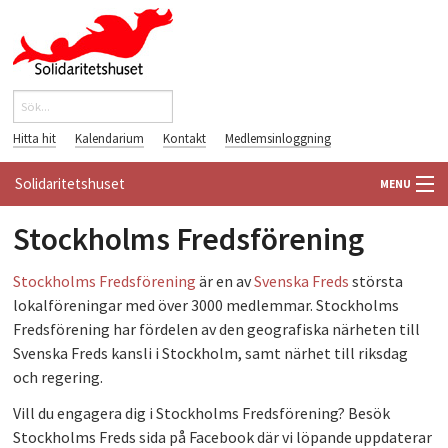
Hoppa till huvudinnehåll
Sök
Sökformulär
Hitta hit
Kalendarium
Kontakt
Medlemsinloggning
Solidaritetshuset
MENU
Stockholms Fredsförening
HEM
OM OSS
Stockholms Fredsförening
är en av
Svenska Freds
största
lokalföreningar med över 3000 medlemmar. Stockholms
FÖRENINGAR
Fredsförening har fördelen av den geografiska närheten till
Svenska Freds kansli i Stockholm, samt närhet till riksdag
VÄRLDSBIBLIOTEKET
och regering.
Vill du engagera dig i Stockholms Fredsförening? Besök
PÅ GÅNG
Stockholms Freds sida på Facebook där vi löpande uppdaterar