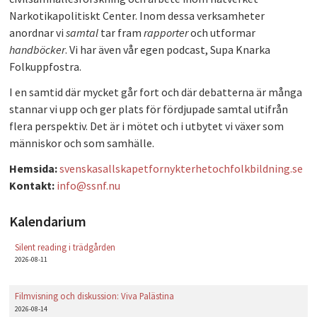
Narkotikapolitiskt Center. Inom dessa verksamheter
PLAY
anordnar vi
samtal
tar fram
rapporter
och utformar
handböcker
. Vi har även vår egen podcast, Supa Knarka
Folkuppfostra.
I en samtid där mycket går fort och där debatterna är många
stannar vi upp och ger plats för fördjupade samtal utifrån
flera perspektiv. Det är i mötet och i utbytet vi växer som
människor och som samhälle.
Hemsida:
svenskasallskapetfornykterhetochfolkbildning.se
Kontakt:
info@ssnf.nu
Kalendarium
Silent reading i trädgården
2026-08-11
Filmvisning och diskussion: Viva Palästina
2026-08-14