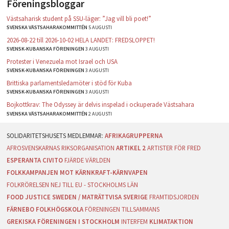
Föreningsbloggar
Västsaharisk student på SSU-läger: ”Jag vill bli poet!”
SVENSKA VÄSTSAHARAKOMMITTÉN
5 AUGUSTI
2026-08-22 till 2026-10-02 HELA LANDET: FREDSLOPPET!
SVENSK-KUBANSKA FÖRENINGEN
3 AUGUSTI
Protester i Venezuela mot Israel och USA
SVENSK-KUBANSKA FÖRENINGEN
3 AUGUSTI
Brittiska parlamentsledamöter i stöd för Kuba
SVENSK-KUBANSKA FÖRENINGEN
3 AUGUSTI
Bojkottkrav: The Odyssey är delvis inspelad i ockuperade Västsahara
SVENSKA VÄSTSAHARAKOMMITTÉN
2 AUGUSTI
AFRIKAGRUPPERNA
AFROSVENSKARNAS RIKSORGANISATION
ARTIKEL 2
ARTISTER FÖR FRED
ESPERANTA CIVITO
FJÄRDE VÄRLDEN
FOLKKAMPANJEN MOT KÄRNKRAFT-KÄRNVAPEN
FOLKRÖRELSEN NEJ TILL EU - STOCKHOLMS LÄN
FOOD JUSTICE SWEDEN / MATRÄTTVISA SVERIGE
FRAMTIDSJORDEN
FÄRNEBO FOLKHÖGSKOLA
FÖRENINGEN TILLSAMMANS
GREKISKA FÖRENINGEN I STOCKHOLM
INTERFEM
KLIMATAKTION