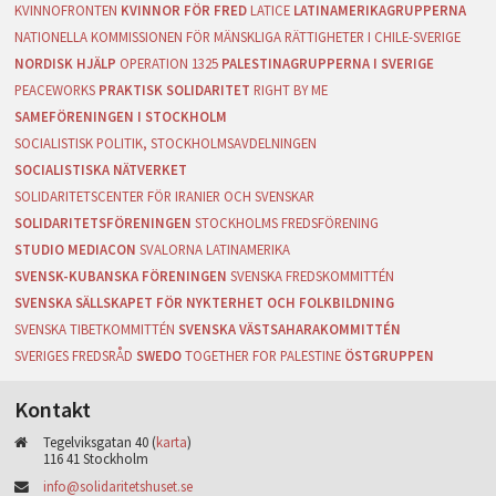
KVINNOFRONTEN
KVINNOR FÖR FRED
LATICE
LATINAMERIKAGRUPPERNA
NATIONELLA KOMMISSIONEN FÖR MÄNSKLIGA RÄTTIGHETER I CHILE-SVERIGE
NORDISK HJÄLP
OPERATION 1325
PALESTINAGRUPPERNA I SVERIGE
PEACEWORKS
PRAKTISK SOLIDARITET
RIGHT BY ME
SAMEFÖRENINGEN I STOCKHOLM
SOCIALISTISK POLITIK, STOCKHOLMSAVDELNINGEN
SOCIALISTISKA NÄTVERKET
SOLIDARITETSCENTER FÖR IRANIER OCH SVENSKAR
SOLIDARITETSFÖRENINGEN
STOCKHOLMS FREDSFÖRENING
STUDIO MEDIACON
SVALORNA LATINAMERIKA
SVENSK-KUBANSKA FÖRENINGEN
SVENSKA FREDSKOMMITTÉN
SVENSKA SÄLLSKAPET FÖR NYKTERHET OCH FOLKBILDNING
SVENSKA TIBETKOMMITTÉN
SVENSKA VÄSTSAHARAKOMMITTÉN
SVERIGES FREDSRÅD
SWEDO
TOGETHER FOR PALESTINE
ÖSTGRUPPEN
Kontakt
Tegelviksgatan 40 (
karta
)
116 41 Stockholm
info@solidaritetshuset.se