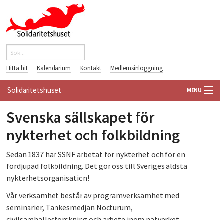
Hoppa till huvudinnehåll
Sök
Sökformulär
Hitta hit
Kalendarium
Kontakt
Medlemsinloggning
Solidaritetshuset
MENU
Svenska sällskapet för
HEM
nykterhet och folkbildning
OM OSS
Sedan 1837 har SSNF arbetat för nykterhet och för en
FÖRENINGAR
fördjupad folkbildning. Det gör oss till Sveriges äldsta
nykterhetsorganisation!
VÄRLDSBIBLIOTEKET
Vår verksamhet består av programverksamhet med
seminarier, Tankesmedjan Nocturum,
PÅ GÅNG
civilsamhällesforskning och arbete inom nätverket