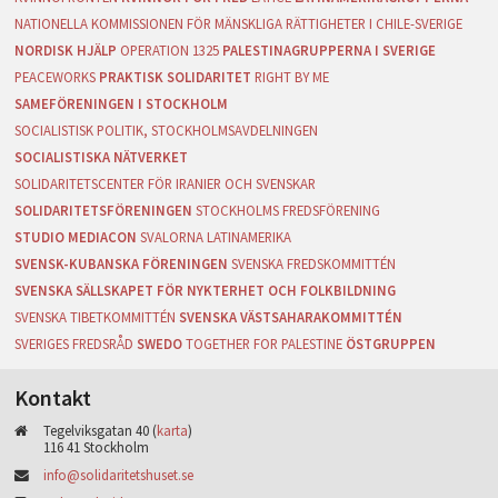
NATIONELLA KOMMISSIONEN FÖR MÄNSKLIGA RÄTTIGHETER I CHILE-SVERIGE
NORDISK HJÄLP
OPERATION 1325
PALESTINAGRUPPERNA I SVERIGE
PEACEWORKS
PRAKTISK SOLIDARITET
RIGHT BY ME
SAMEFÖRENINGEN I STOCKHOLM
SOCIALISTISK POLITIK, STOCKHOLMSAVDELNINGEN
SOCIALISTISKA NÄTVERKET
SOLIDARITETSCENTER FÖR IRANIER OCH SVENSKAR
SOLIDARITETSFÖRENINGEN
STOCKHOLMS FREDSFÖRENING
STUDIO MEDIACON
SVALORNA LATINAMERIKA
SVENSK-KUBANSKA FÖRENINGEN
SVENSKA FREDSKOMMITTÉN
SVENSKA SÄLLSKAPET FÖR NYKTERHET OCH FOLKBILDNING
SVENSKA TIBETKOMMITTÉN
SVENSKA VÄSTSAHARAKOMMITTÉN
SVERIGES FREDSRÅD
SWEDO
TOGETHER FOR PALESTINE
ÖSTGRUPPEN
Kontakt
Tegelviksgatan 40 (
karta
)
116 41 Stockholm
info@solidaritetshuset.se