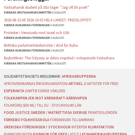
Västsaharisk student på SSU-läger: ”Jag vill bli poet!”
SVENSKA VÄSTSAHARAKOMMITTÉN
5 AUGUSTI
2026-08-22 till 2026-10-02 HELA LANDET: FREDSLOPPET!
SVENSK-KUBANSKA FÖRENINGEN
3 AUGUSTI
Protester i Venezuela mot Israel och USA
SVENSK-KUBANSKA FÖRENINGEN
3 AUGUSTI
Brittiska parlamentsledamöter i stöd för Kuba
SVENSK-KUBANSKA FÖRENINGEN
3 AUGUSTI
Bojkottkrav: The Odyssey är delvis inspelad i ockuperade Västsahara
SVENSKA VÄSTSAHARAKOMMITTÉN
2 AUGUSTI
AFRIKAGRUPPERNA
AFROSVENSKARNAS RIKSORGANISATION
ARTIKEL 2
ARTISTER FÖR FRED
ESPERANTA CIVITO
FJÄRDE VÄRLDEN
FOLKKAMPANJEN MOT KÄRNKRAFT-KÄRNVAPEN
FOLKRÖRELSEN NEJ TILL EU - STOCKHOLMS LÄN
FOOD JUSTICE SWEDEN / MATRÄTTVISA SVERIGE
FRAMTIDSJORDEN
FÄRNEBO FOLKHÖGSKOLA
FÖRENINGEN TILLSAMMANS
GREKISKA FÖRENINGEN I STOCKHOLM
INTERFEM
KLIMATAKTION
KVINNOFRONTEN
KVINNOR FÖR FRED
LATICE
LATINAMERIKAGRUPPERNA