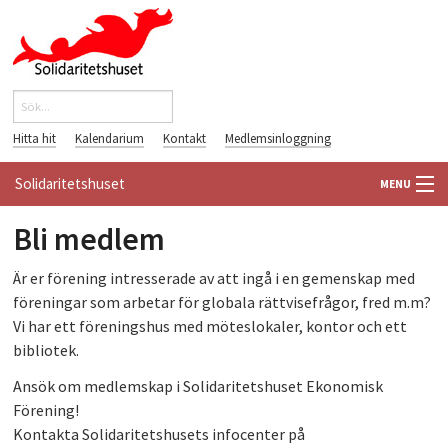
Hoppa till huvudinnehåll
Sök
Sökformulär
Hitta hit
Kalendarium
Kontakt
Medlemsinloggning
Solidaritetshuset
MENU
Bli medlem
HEM
Är er förening intresserade av att ingå i en gemenskap med
OM OSS
föreningar som arbetar för globala rättvisefrågor, fred m.m?
Vi har ett föreningshus med möteslokaler, kontor och ett
FÖRENINGAR
bibliotek.
VÄRLDSBIBLIOTEKET
Ansök om medlemskap i Solidaritetshuset Ekonomisk
Förening!
PÅ GÅNG
Kontakta Solidaritetshusets infocenter på