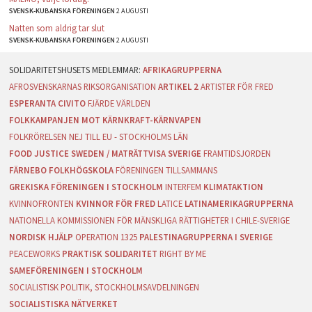
SVENSK-KUBANSKA FÖRENINGEN
2 AUGUSTI
Natten som aldrig tar slut
SVENSK-KUBANSKA FÖRENINGEN
2 AUGUSTI
AFRIKAGRUPPERNA
AFROSVENSKARNAS RIKSORGANISATION
ARTIKEL 2
ARTISTER FÖR FRED
ESPERANTA CIVITO
FJÄRDE VÄRLDEN
FOLKKAMPANJEN MOT KÄRNKRAFT-KÄRNVAPEN
FOLKRÖRELSEN NEJ TILL EU - STOCKHOLMS LÄN
FOOD JUSTICE SWEDEN / MATRÄTTVISA SVERIGE
FRAMTIDSJORDEN
FÄRNEBO FOLKHÖGSKOLA
FÖRENINGEN TILLSAMMANS
GREKISKA FÖRENINGEN I STOCKHOLM
INTERFEM
KLIMATAKTION
KVINNOFRONTEN
KVINNOR FÖR FRED
LATICE
LATINAMERIKAGRUPPERNA
NATIONELLA KOMMISSIONEN FÖR MÄNSKLIGA RÄTTIGHETER I CHILE-SVERIGE
NORDISK HJÄLP
OPERATION 1325
PALESTINAGRUPPERNA I SVERIGE
PEACEWORKS
PRAKTISK SOLIDARITET
RIGHT BY ME
SAMEFÖRENINGEN I STOCKHOLM
SOCIALISTISK POLITIK, STOCKHOLMSAVDELNINGEN
SOCIALISTISKA NÄTVERKET