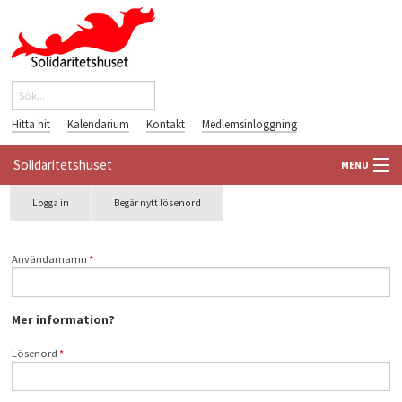
Hoppa till huvudinnehåll
Sök
Sökformulär
Hitta hit
Kalendarium
Kontakt
Medlemsinloggning
Solidaritetshuset
MENU
Primära flikar
Logga in
(aktiv
Begär nytt lösenord
HEM
flik)
OM OSS
Användarnamn
*
FÖRENINGAR
Mer information?
VÄRLDSBIBLIOTEKET
Lösenord
*
PÅ GÅNG