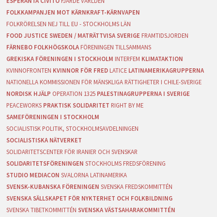
ESPERANTA CIVITO
FJÄRDE VÄRLDEN
FOLKKAMPANJEN MOT KÄRNKRAFT-KÄRNVAPEN
FOLKRÖRELSEN NEJ TILL EU - STOCKHOLMS LÄN
FOOD JUSTICE SWEDEN / MATRÄTTVISA SVERIGE
FRAMTIDSJORDEN
FÄRNEBO FOLKHÖGSKOLA
FÖRENINGEN TILLSAMMANS
GREKISKA FÖRENINGEN I STOCKHOLM
INTERFEM
KLIMATAKTION
KVINNOFRONTEN
KVINNOR FÖR FRED
LATICE
LATINAMERIKAGRUPPERNA
NATIONELLA KOMMISSIONEN FÖR MÄNSKLIGA RÄTTIGHETER I CHILE-SVERIGE
NORDISK HJÄLP
OPERATION 1325
PALESTINAGRUPPERNA I SVERIGE
PEACEWORKS
PRAKTISK SOLIDARITET
RIGHT BY ME
SAMEFÖRENINGEN I STOCKHOLM
SOCIALISTISK POLITIK, STOCKHOLMSAVDELNINGEN
SOCIALISTISKA NÄTVERKET
SOLIDARITETSCENTER FÖR IRANIER OCH SVENSKAR
SOLIDARITETSFÖRENINGEN
STOCKHOLMS FREDSFÖRENING
STUDIO MEDIACON
SVALORNA LATINAMERIKA
SVENSK-KUBANSKA FÖRENINGEN
SVENSKA FREDSKOMMITTÉN
SVENSKA SÄLLSKAPET FÖR NYKTERHET OCH FOLKBILDNING
SVENSKA TIBETKOMMITTÉN
SVENSKA VÄSTSAHARAKOMMITTÉN