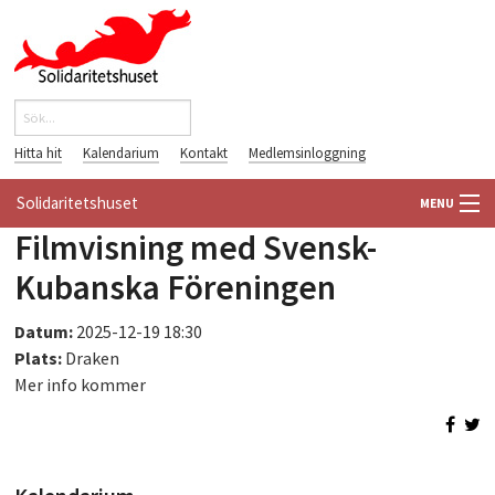
Hoppa till huvudinnehåll
Sök
Sökformulär
Hitta hit
Kalendarium
Kontakt
Medlemsinloggning
Solidaritetshuset
MENU
Filmvisning med Svensk-
HEM
Kubanska Föreningen
OM OSS
Datum:
2025-12-19 18:30
Plats:
Draken
FÖRENINGAR
Mer info kommer
VÄRLDSBIBLIOTEKET
PÅ GÅNG