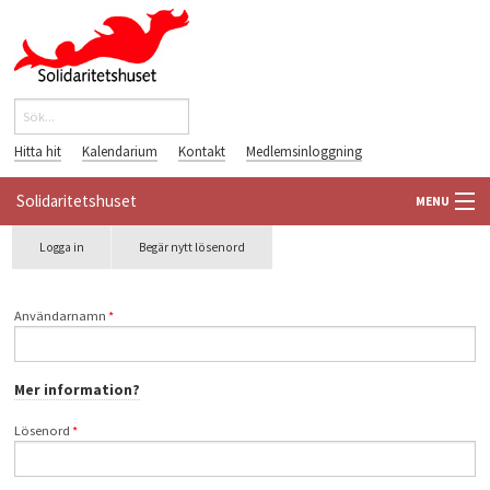
Hoppa till huvudinnehåll
Sök
Sökformulär
Hitta hit
Kalendarium
Kontakt
Medlemsinloggning
Solidaritetshuset
MENU
Primära flikar
Logga in
(aktiv
Begär nytt lösenord
HEM
flik)
OM OSS
Användarnamn
*
FÖRENINGAR
Mer information?
VÄRLDSBIBLIOTEKET
Lösenord
*
PÅ GÅNG