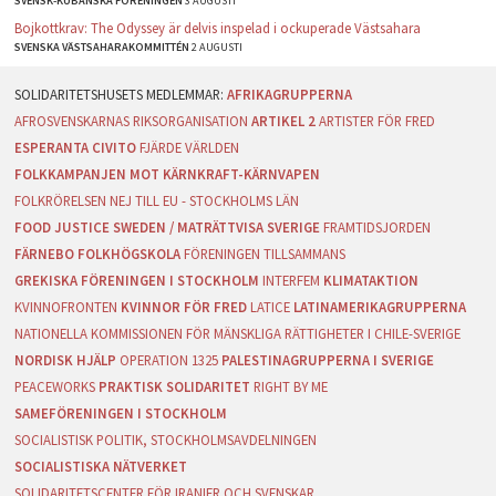
SVENSK-KUBANSKA FÖRENINGEN
3 AUGUSTI
Bojkottkrav: The Odyssey är delvis inspelad i ockuperade Västsahara
SVENSKA VÄSTSAHARAKOMMITTÉN
2 AUGUSTI
AFRIKAGRUPPERNA
AFROSVENSKARNAS RIKSORGANISATION
ARTIKEL 2
ARTISTER FÖR FRED
ESPERANTA CIVITO
FJÄRDE VÄRLDEN
FOLKKAMPANJEN MOT KÄRNKRAFT-KÄRNVAPEN
FOLKRÖRELSEN NEJ TILL EU - STOCKHOLMS LÄN
FOOD JUSTICE SWEDEN / MATRÄTTVISA SVERIGE
FRAMTIDSJORDEN
FÄRNEBO FOLKHÖGSKOLA
FÖRENINGEN TILLSAMMANS
GREKISKA FÖRENINGEN I STOCKHOLM
INTERFEM
KLIMATAKTION
KVINNOFRONTEN
KVINNOR FÖR FRED
LATICE
LATINAMERIKAGRUPPERNA
NATIONELLA KOMMISSIONEN FÖR MÄNSKLIGA RÄTTIGHETER I CHILE-SVERIGE
NORDISK HJÄLP
OPERATION 1325
PALESTINAGRUPPERNA I SVERIGE
PEACEWORKS
PRAKTISK SOLIDARITET
RIGHT BY ME
SAMEFÖRENINGEN I STOCKHOLM
SOCIALISTISK POLITIK, STOCKHOLMSAVDELNINGEN
SOCIALISTISKA NÄTVERKET
SOLIDARITETSCENTER FÖR IRANIER OCH SVENSKAR