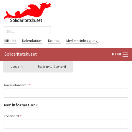
Hoppa till huvudinnehåll
Sök
Sökformulär
Hitta hit
Kalendarium
Kontakt
Medlemsinloggning
Solidaritetshuset
MENU
Primära flikar
Logga in
(aktiv
Begär nytt lösenord
HEM
flik)
OM OSS
Användarnamn
*
FÖRENINGAR
Mer information?
VÄRLDSBIBLIOTEKET
Lösenord
*
PÅ GÅNG