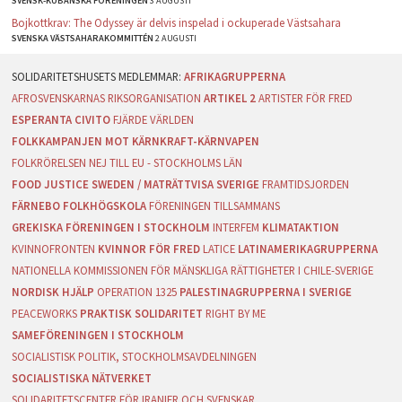
SVENSK-KUBANSKA FÖRENINGEN
3 AUGUSTI
Bojkottkrav: The Odyssey är delvis inspelad i ockuperade Västsahara
SVENSKA VÄSTSAHARAKOMMITTÉN
2 AUGUSTI
AFRIKAGRUPPERNA
AFROSVENSKARNAS RIKSORGANISATION
ARTIKEL 2
ARTISTER FÖR FRED
ESPERANTA CIVITO
FJÄRDE VÄRLDEN
FOLKKAMPANJEN MOT KÄRNKRAFT-KÄRNVAPEN
FOLKRÖRELSEN NEJ TILL EU - STOCKHOLMS LÄN
FOOD JUSTICE SWEDEN / MATRÄTTVISA SVERIGE
FRAMTIDSJORDEN
FÄRNEBO FOLKHÖGSKOLA
FÖRENINGEN TILLSAMMANS
GREKISKA FÖRENINGEN I STOCKHOLM
INTERFEM
KLIMATAKTION
KVINNOFRONTEN
KVINNOR FÖR FRED
LATICE
LATINAMERIKAGRUPPERNA
NATIONELLA KOMMISSIONEN FÖR MÄNSKLIGA RÄTTIGHETER I CHILE-SVERIGE
NORDISK HJÄLP
OPERATION 1325
PALESTINAGRUPPERNA I SVERIGE
PEACEWORKS
PRAKTISK SOLIDARITET
RIGHT BY ME
SAMEFÖRENINGEN I STOCKHOLM
SOCIALISTISK POLITIK, STOCKHOLMSAVDELNINGEN
SOCIALISTISKA NÄTVERKET
SOLIDARITETSCENTER FÖR IRANIER OCH SVENSKAR