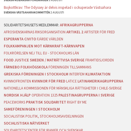
SVENSK-KUBANSKA FÖRENINGEN
3 AUGUSTI
Bojkottkrav: The Odyssey är delvis inspelad i ockuperade Västsahara
SVENSKA VÄSTSAHARAKOMMITTÉN
2 AUGUSTI
AFRIKAGRUPPERNA
AFROSVENSKARNAS RIKSORGANISATION
ARTIKEL 2
ARTISTER FÖR FRED
ESPERANTA CIVITO
FJÄRDE VÄRLDEN
FOLKKAMPANJEN MOT KÄRNKRAFT-KÄRNVAPEN
FOLKRÖRELSEN NEJ TILL EU - STOCKHOLMS LÄN
FOOD JUSTICE SWEDEN / MATRÄTTVISA SVERIGE
FRAMTIDSJORDEN
FÄRNEBO FOLKHÖGSKOLA
FÖRENINGEN TILLSAMMANS
GREKISKA FÖRENINGEN I STOCKHOLM
INTERFEM
KLIMATAKTION
KVINNOFRONTEN
KVINNOR FÖR FRED
LATICE
LATINAMERIKAGRUPPERNA
NATIONELLA KOMMISSIONEN FÖR MÄNSKLIGA RÄTTIGHETER I CHILE-SVERIGE
NORDISK HJÄLP
OPERATION 1325
PALESTINAGRUPPERNA I SVERIGE
PEACEWORKS
PRAKTISK SOLIDARITET
RIGHT BY ME
SAMEFÖRENINGEN I STOCKHOLM
SOCIALISTISK POLITIK, STOCKHOLMSAVDELNINGEN
SOCIALISTISKA NÄTVERKET
SOLIDARITETSCENTER FÖR IRANIER OCH SVENSKAR