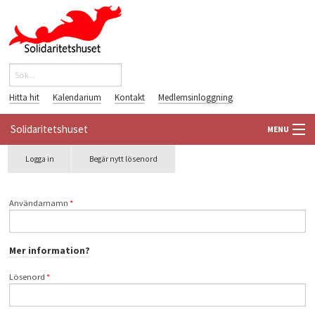
Hoppa till huvudinnehåll
Sök
Sökformulär
Hitta hit
Kalendarium
Kontakt
Medlemsinloggning
Solidaritetshuset
MENU
Primära flikar
Logga in
(aktiv
Begär nytt lösenord
HEM
flik)
OM OSS
Användarnamn
*
FÖRENINGAR
Mer information?
VÄRLDSBIBLIOTEKET
Lösenord
*
PÅ GÅNG