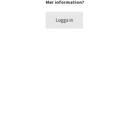
Mer information?
DATASKYDD PO
Logga in