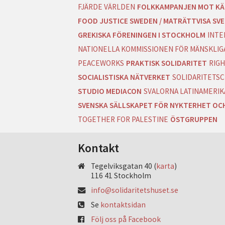
FJÄRDE VÄRLDEN
FOLKKAMPANJEN MOT KÄ
FOOD JUSTICE SWEDEN / MATRÄTTVISA SVE
GREKISKA FÖRENINGEN I STOCKHOLM
INTE
NATIONELLA KOMMISSIONEN FÖR MÄNSKLIGA
PEACEWORKS
PRAKTISK SOLIDARITET
RIGH
SOCIALISTISKA NÄTVERKET
SOLIDARITETSC
STUDIO MEDIACON
SVALORNA LATINAMERIK
SVENSKA SÄLLSKAPET FÖR NYKTERHET OC
TOGETHER FOR PALESTINE
ÖSTGRUPPEN
Kontakt
Tegelviksgatan 40 (
karta
)
116 41 Stockholm
info@solidaritetshuset.se
Se
kontaktsidan
Följ oss på Facebook