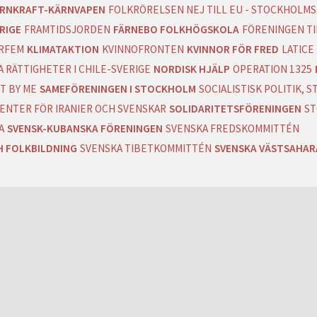
RNKRAFT-KÄRNVAPEN
FOLKRÖRELSEN NEJ TILL EU - STOCKHOLMS
RIGE
FRAMTIDSJORDEN
FÄRNEBO FOLKHÖGSKOLA
FÖRENINGEN T
RFEM
KLIMATAKTION
KVINNOFRONTEN
KVINNOR FÖR FRED
LATICE
 RÄTTIGHETER I CHILE-SVERIGE
NORDISK HJÄLP
OPERATION 1325
T BY ME
SAMEFÖRENINGEN I STOCKHOLM
SOCIALISTISK POLITIK,
ENTER FÖR IRANIER OCH SVENSKAR
SOLIDARITETSFÖRENINGEN
ST
A
SVENSK-KUBANSKA FÖRENINGEN
SVENSKA FREDSKOMMITTÉN
H FOLKBILDNING
SVENSKA TIBETKOMMITTÉN
SVENSKA VÄSTSAHA