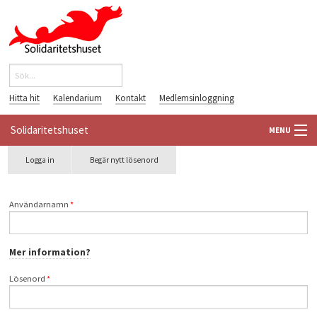
Hoppa till huvudinnehåll
Sök
Sökformulär
Hitta hit
Kalendarium
Kontakt
Medlemsinloggning
Solidaritetshuset
MENU
Primära flikar
Logga in
(aktiv
Begär nytt lösenord
HEM
flik)
OM OSS
Användarnamn
*
FÖRENINGAR
Mer information?
VÄRLDSBIBLIOTEKET
Lösenord
*
PÅ GÅNG