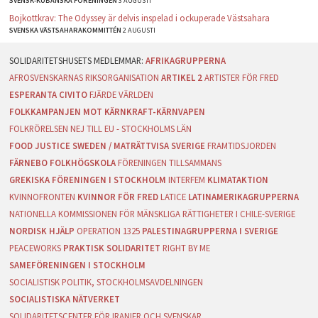
SVENSK-KUBANSKA FÖRENINGEN
3 AUGUSTI
Bojkottkrav: The Odyssey är delvis inspelad i ockuperade Västsahara
SVENSKA VÄSTSAHARAKOMMITTÉN
2 AUGUSTI
AFRIKAGRUPPERNA
AFROSVENSKARNAS RIKSORGANISATION
ARTIKEL 2
ARTISTER FÖR FRED
ESPERANTA CIVITO
FJÄRDE VÄRLDEN
FOLKKAMPANJEN MOT KÄRNKRAFT-KÄRNVAPEN
FOLKRÖRELSEN NEJ TILL EU - STOCKHOLMS LÄN
FOOD JUSTICE SWEDEN / MATRÄTTVISA SVERIGE
FRAMTIDSJORDEN
FÄRNEBO FOLKHÖGSKOLA
FÖRENINGEN TILLSAMMANS
GREKISKA FÖRENINGEN I STOCKHOLM
INTERFEM
KLIMATAKTION
KVINNOFRONTEN
KVINNOR FÖR FRED
LATICE
LATINAMERIKAGRUPPERNA
NATIONELLA KOMMISSIONEN FÖR MÄNSKLIGA RÄTTIGHETER I CHILE-SVERIGE
NORDISK HJÄLP
OPERATION 1325
PALESTINAGRUPPERNA I SVERIGE
PEACEWORKS
PRAKTISK SOLIDARITET
RIGHT BY ME
SAMEFÖRENINGEN I STOCKHOLM
SOCIALISTISK POLITIK, STOCKHOLMSAVDELNINGEN
SOCIALISTISKA NÄTVERKET
SOLIDARITETSCENTER FÖR IRANIER OCH SVENSKAR