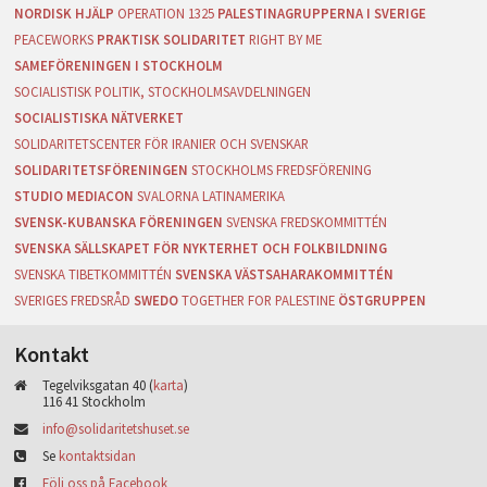
NORDISK HJÄLP
OPERATION 1325
PALESTINAGRUPPERNA I SVERIGE
PEACEWORKS
PRAKTISK SOLIDARITET
RIGHT BY ME
SAMEFÖRENINGEN I STOCKHOLM
SOCIALISTISK POLITIK, STOCKHOLMSAVDELNINGEN
SOCIALISTISKA NÄTVERKET
SOLIDARITETSCENTER FÖR IRANIER OCH SVENSKAR
SOLIDARITETSFÖRENINGEN
STOCKHOLMS FREDSFÖRENING
STUDIO MEDIACON
SVALORNA LATINAMERIKA
SVENSK-KUBANSKA FÖRENINGEN
SVENSKA FREDSKOMMITTÉN
SVENSKA SÄLLSKAPET FÖR NYKTERHET OCH FOLKBILDNING
SVENSKA TIBETKOMMITTÉN
SVENSKA VÄSTSAHARAKOMMITTÉN
SVERIGES FREDSRÅD
SWEDO
TOGETHER FOR PALESTINE
ÖSTGRUPPEN
Kontakt
Tegelviksgatan 40 (
karta
)
116 41 Stockholm
info@solidaritetshuset.se
Se
kontaktsidan
Följ oss på Facebook