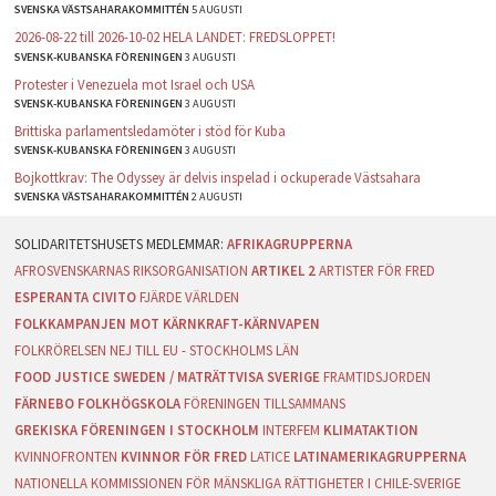
SVENSKA VÄSTSAHARAKOMMITTÉN
5 AUGUSTI
2026-08-22 till 2026-10-02 HELA LANDET: FREDSLOPPET!
SVENSK-KUBANSKA FÖRENINGEN
3 AUGUSTI
Protester i Venezuela mot Israel och USA
SVENSK-KUBANSKA FÖRENINGEN
3 AUGUSTI
Brittiska parlamentsledamöter i stöd för Kuba
SVENSK-KUBANSKA FÖRENINGEN
3 AUGUSTI
Bojkottkrav: The Odyssey är delvis inspelad i ockuperade Västsahara
SVENSKA VÄSTSAHARAKOMMITTÉN
2 AUGUSTI
AFRIKAGRUPPERNA
AFROSVENSKARNAS RIKSORGANISATION
ARTIKEL 2
ARTISTER FÖR FRED
ESPERANTA CIVITO
FJÄRDE VÄRLDEN
FOLKKAMPANJEN MOT KÄRNKRAFT-KÄRNVAPEN
FOLKRÖRELSEN NEJ TILL EU - STOCKHOLMS LÄN
FOOD JUSTICE SWEDEN / MATRÄTTVISA SVERIGE
FRAMTIDSJORDEN
FÄRNEBO FOLKHÖGSKOLA
FÖRENINGEN TILLSAMMANS
GREKISKA FÖRENINGEN I STOCKHOLM
INTERFEM
KLIMATAKTION
KVINNOFRONTEN
KVINNOR FÖR FRED
LATICE
LATINAMERIKAGRUPPERNA
NATIONELLA KOMMISSIONEN FÖR MÄNSKLIGA RÄTTIGHETER I CHILE-SVERIGE