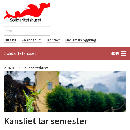
Hoppa till huvudinnehåll
Sök
Sökformulär
Hitta hit
Kalendarium
Kontakt
Medlemsinloggning
Solidaritetshuset
MENU
HEM
2026-07-02
·
Solidaritetshuset
OM OSS
FÖRENINGAR
VÄRLDSBIBLIOTEKET
Kansliet tar semester
PÅ GÅNG