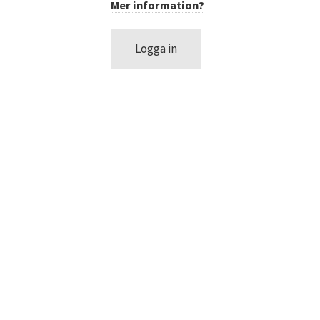
Mer information?
DATASKYDD PO
Logga in