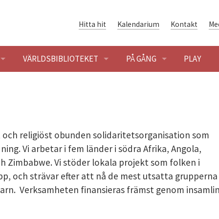
Hitta hit
Kalendarium
Kontakt
Me
VÄRLDSBIBLIOTEKET
PÅ GÅNG
PLAY
ENINGAR
ÖPPETTIDER
BLOGG
SÖK OCH LÅNA
KALENDARIUM
t och religiöst obunden solidaritetsorganisation som
ENING
HET
VÄRLDSLITTERATUR
ing. Vi arbetar i fem länder i södra Afrika, Angola,
 Zimbabwe. Vi stöder lokala projekt som folken i
SHUSET - FÖRENINGSHISTORIA
GLOBALARKIVET
p, och strävar efter att nå de mest utsatta grupperna 
 BYGGNADEN OCH OMRÅDET
ER I SOLIDARITETSHUSET
DIGITAL SOLIDARITET
 barn. Verksamheten finansieras främst genom insamli
ER