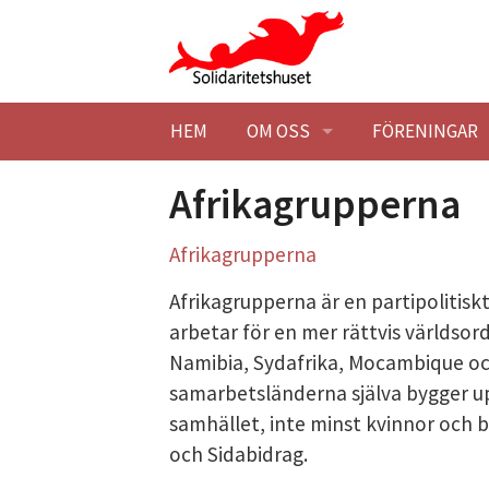
Hoppa till huvudinnehåll
HEM
OM OSS
FÖRENINGAR
BESÖK OSS
HITTA HIT
MEDLEMSFÖR
Afrikagrupperna
KONTAKTA OSS
STUDIEBESÖK
BLI MEDLEM
Afrikagrupperna
Afrikagrupperna är en partipolitisk
SOLIDARITETSHUSET EK. FÖR
TILLGÄNGLIG
STADGAR
arbetar för en mer rättvis världsordn
Namibia, Sydafrika, Mocambique och
HISTORIK
STYRELSE
SOLIDARITET
samarbetsländerna själva bygger up
LOKALER
BLI MEDLEM
BARNÄNGEN -
LEDIGA LOKAL
samhället, inte minst kvinnor och
och Sidabidrag.
MILJÖPOLICY
MÖTESLOKAL