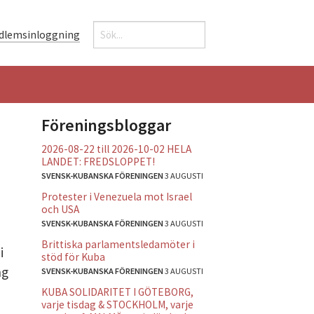
Sök
dlemsinloggning
Sökformulär
Föreningsbloggar
2026-08-22 till 2026-10-02 HELA
LANDET: FREDSLOPPET!
SVENSK-KUBANSKA FÖRENINGEN
3 AUGUSTI
Protester i Venezuela mot Israel
och USA
SVENSK-KUBANSKA FÖRENINGEN
3 AUGUSTI
Brittiska parlamentsledamöter i
i
stöd för Kuba
ng
SVENSK-KUBANSKA FÖRENINGEN
3 AUGUSTI
KUBA SOLIDARITET I GÖTEBORG,
varje tisdag & STOCKHOLM, varje