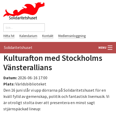
Hoppa till huvudinnehåll
Sök
Sökformulär
Hitta hit
Kalendarium
Kontakt
Medlemsinloggning
Solidaritetshuset
MENU
Kulturafton med Stockholms
HEM
Vänsterallians
OM OSS
Datum:
2026-06-16 17:00
Plats:
Världsbiblioteket
FÖRENINGAR
Den 16 juni slår vi upp dörrarna på Solidaritetshuset för en
kväll fylld av gemenskap, politik och fantastisk livemusik. Vi
VÄRLDSBIBLIOTEKET
är otroligt stolta över att presentera en minst sagt
stjärnspäckad lineup:
PÅ GÅNG