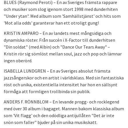
BLUES (Raymond Peroti)
– En av Sveriges främsta rappare
PLAY
och musiker som slog igenom stort 1998 med dunderhiten
"Under ytan". Med album som 'Samhällstjänst' och hits som
'Mot alla odds' garanterar han ett otroligt gung!
KRISTIN AMPARO
– En av landets mest mångsidiga och
dynamiska röster. Från succén i X-Factor till dunderhitsen
"Din soldat" (med Albin) och "Dance Our Tears Away" –
Kristin rör sig sömlöst mellan soul, jazz och pop och lämnar
ingen oberörd.
ISABELLA LUNDGREN
– En av Sveriges absolut främsta
jazzsångerskor och en artist i världsklass. Med sin fantastiska
röst och unika, existentiella intensitet har hon en sällsynt
förmåga att formligen trollbinda sin publik.
ANDERS F. RÖNNBLOM
– En levande progg- och rocklegend
med över 30 album i bagaget. Mannen bakom klassiska album
som 'Vit flagg' och den odödliga antijullåten "Det är inte
snön som faller" bjuder på sin unika musikskatt.