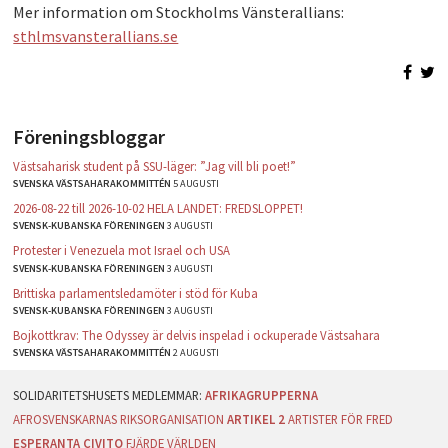
Mer information om Stockholms Vänsterallians:
sthlmsvansterallians.se
Föreningsbloggar
Västsaharisk student på SSU-läger: ”Jag vill bli poet!”
SVENSKA VÄSTSAHARAKOMMITTÉN
5 AUGUSTI
2026-08-22 till 2026-10-02 HELA LANDET: FREDSLOPPET!
SVENSK-KUBANSKA FÖRENINGEN
3 AUGUSTI
Protester i Venezuela mot Israel och USA
SVENSK-KUBANSKA FÖRENINGEN
3 AUGUSTI
Brittiska parlamentsledamöter i stöd för Kuba
SVENSK-KUBANSKA FÖRENINGEN
3 AUGUSTI
Bojkottkrav: The Odyssey är delvis inspelad i ockuperade Västsahara
SVENSKA VÄSTSAHARAKOMMITTÉN
2 AUGUSTI
AFRIKAGRUPPERNA
AFROSVENSKARNAS RIKSORGANISATION
ARTIKEL 2
ARTISTER FÖR FRED
ESPERANTA CIVITO
FJÄRDE VÄRLDEN