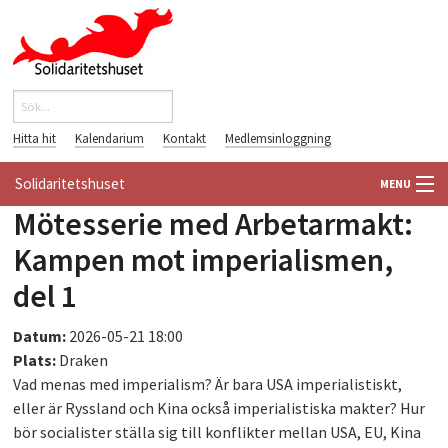
Hoppa till huvudinnehåll
Sök
Sökformulär
Hitta hit
Kalendarium
Kontakt
Medlemsinloggning
Solidaritetshuset
MENU
Mötesserie med Arbetarmakt:
HEM
Kampen mot imperialismen,
OM OSS
del 1
FÖRENINGAR
Datum:
2026-05-21 18:00
Plats:
Draken
VÄRLDSBIBLIOTEKET
Vad menas med imperialism? Är bara USA imperialistiskt,
eller är Ryssland och Kina också imperialistiska makter? Hur
PÅ GÅNG
bör socialister ställa sig till konflikter mellan USA, EU, Kina