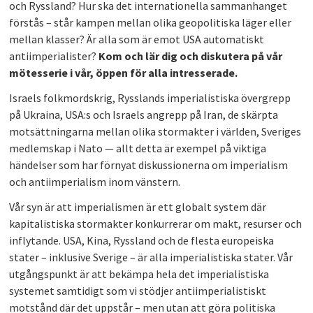
och Ryssland? Hur ska det internationella sammanhanget
PLAY
förstås – står kampen mellan olika geopolitiska läger eller
mellan klasser? Är alla som är emot USA automatiskt
antiimperialister?
Kom och lär dig och diskutera på vår
mötesserie i vår, öppen för alla intresserade.
Israels folkmordskrig, Rysslands imperialistiska övergrepp
på Ukraina, USA:s och Israels angrepp på Iran, de skärpta
motsättningarna mellan olika stormakter i världen, Sveriges
medlemskap i Nato — allt detta är exempel på viktiga
händelser som har förnyat diskussionerna om imperialism
och antiimperialism inom vänstern.
Vår syn är att imperialismen är ett globalt system där
kapitalistiska stormakter konkurrerar om makt, resurser och
inflytande. USA, Kina, Ryssland och de flesta europeiska
stater – inklusive Sverige – är alla imperialistiska stater. Vår
utgångspunkt är att bekämpa hela det imperialistiska
systemet samtidigt som vi stödjer antiimperialistiskt
motstånd där det uppstår – men utan att göra politiska