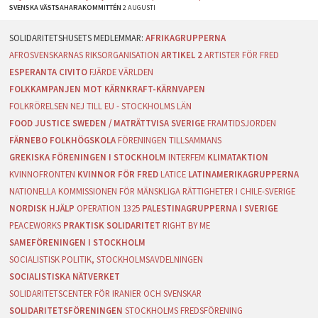
SVENSKA VÄSTSAHARAKOMMITTÉN
2 AUGUSTI
AFRIKAGRUPPERNA
AFROSVENSKARNAS RIKSORGANISATION
ARTIKEL 2
ARTISTER FÖR FRED
ESPERANTA CIVITO
FJÄRDE VÄRLDEN
FOLKKAMPANJEN MOT KÄRNKRAFT-KÄRNVAPEN
FOLKRÖRELSEN NEJ TILL EU - STOCKHOLMS LÄN
FOOD JUSTICE SWEDEN / MATRÄTTVISA SVERIGE
FRAMTIDSJORDEN
FÄRNEBO FOLKHÖGSKOLA
FÖRENINGEN TILLSAMMANS
GREKISKA FÖRENINGEN I STOCKHOLM
INTERFEM
KLIMATAKTION
KVINNOFRONTEN
KVINNOR FÖR FRED
LATICE
LATINAMERIKAGRUPPERNA
NATIONELLA KOMMISSIONEN FÖR MÄNSKLIGA RÄTTIGHETER I CHILE-SVERIGE
NORDISK HJÄLP
OPERATION 1325
PALESTINAGRUPPERNA I SVERIGE
PEACEWORKS
PRAKTISK SOLIDARITET
RIGHT BY ME
SAMEFÖRENINGEN I STOCKHOLM
SOCIALISTISK POLITIK, STOCKHOLMSAVDELNINGEN
SOCIALISTISKA NÄTVERKET
SOLIDARITETSCENTER FÖR IRANIER OCH SVENSKAR
SOLIDARITETSFÖRENINGEN
STOCKHOLMS FREDSFÖRENING