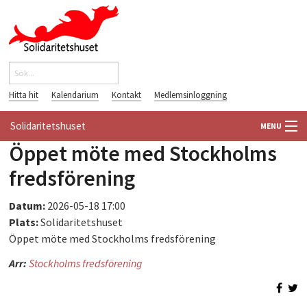
Hoppa till huvudinnehåll
Sök
Sökformulär
Hitta hit
Kalendarium
Kontakt
Medlemsinloggning
Solidaritetshuset
MENU
Öppet möte med Stockholms
HEM
fredsförening
OM OSS
Datum:
2026-05-18 17:00
Plats:
Solidaritetshuset
FÖRENINGAR
Öppet möte med Stockholms fredsförening
VÄRLDSBIBLIOTEKET
Arr:
Stockholms fredsförening
PÅ GÅNG