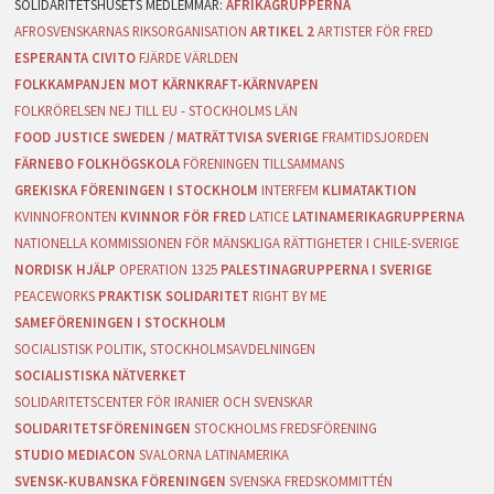
AFRIKAGRUPPERNA
AFROSVENSKARNAS RIKSORGANISATION
ARTIKEL 2
ARTISTER FÖR FRED
ESPERANTA CIVITO
FJÄRDE VÄRLDEN
FOLKKAMPANJEN MOT KÄRNKRAFT-KÄRNVAPEN
FOLKRÖRELSEN NEJ TILL EU - STOCKHOLMS LÄN
FOOD JUSTICE SWEDEN / MATRÄTTVISA SVERIGE
FRAMTIDSJORDEN
FÄRNEBO FOLKHÖGSKOLA
FÖRENINGEN TILLSAMMANS
GREKISKA FÖRENINGEN I STOCKHOLM
INTERFEM
KLIMATAKTION
KVINNOFRONTEN
KVINNOR FÖR FRED
LATICE
LATINAMERIKAGRUPPERNA
NATIONELLA KOMMISSIONEN FÖR MÄNSKLIGA RÄTTIGHETER I CHILE-SVERIGE
NORDISK HJÄLP
OPERATION 1325
PALESTINAGRUPPERNA I SVERIGE
PEACEWORKS
PRAKTISK SOLIDARITET
RIGHT BY ME
SAMEFÖRENINGEN I STOCKHOLM
SOCIALISTISK POLITIK, STOCKHOLMSAVDELNINGEN
SOCIALISTISKA NÄTVERKET
SOLIDARITETSCENTER FÖR IRANIER OCH SVENSKAR
SOLIDARITETSFÖRENINGEN
STOCKHOLMS FREDSFÖRENING
STUDIO MEDIACON
SVALORNA LATINAMERIKA
SVENSK-KUBANSKA FÖRENINGEN
SVENSKA FREDSKOMMITTÉN