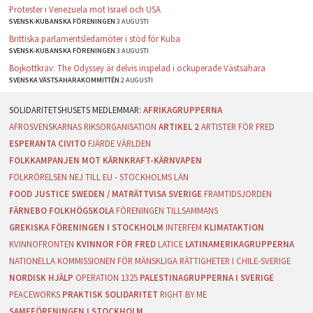
Protester i Venezuela mot Israel och USA
SVENSK-KUBANSKA FÖRENINGEN
3 AUGUSTI
Brittiska parlamentsledamöter i stöd för Kuba
SVENSK-KUBANSKA FÖRENINGEN
3 AUGUSTI
Bojkottkrav: The Odyssey är delvis inspelad i ockuperade Västsahara
SVENSKA VÄSTSAHARAKOMMITTÉN
2 AUGUSTI
AFRIKAGRUPPERNA
AFROSVENSKARNAS RIKSORGANISATION
ARTIKEL 2
ARTISTER FÖR FRED
ESPERANTA CIVITO
FJÄRDE VÄRLDEN
FOLKKAMPANJEN MOT KÄRNKRAFT-KÄRNVAPEN
FOLKRÖRELSEN NEJ TILL EU - STOCKHOLMS LÄN
FOOD JUSTICE SWEDEN / MATRÄTTVISA SVERIGE
FRAMTIDSJORDEN
FÄRNEBO FOLKHÖGSKOLA
FÖRENINGEN TILLSAMMANS
GREKISKA FÖRENINGEN I STOCKHOLM
INTERFEM
KLIMATAKTION
KVINNOFRONTEN
KVINNOR FÖR FRED
LATICE
LATINAMERIKAGRUPPERNA
NATIONELLA KOMMISSIONEN FÖR MÄNSKLIGA RÄTTIGHETER I CHILE-SVERIGE
NORDISK HJÄLP
OPERATION 1325
PALESTINAGRUPPERNA I SVERIGE
PEACEWORKS
PRAKTISK SOLIDARITET
RIGHT BY ME
SAMEFÖRENINGEN I STOCKHOLM