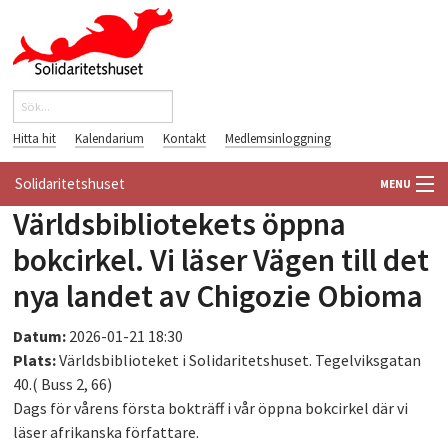
Hoppa till huvudinnehåll
Sök
Sökformulär
Hitta hit
Kalendarium
Kontakt
Medlemsinloggning
Solidaritetshuset
MENU
Världsbibliotekets öppna
HEM
bokcirkel. Vi läser Vägen till det
OM OSS
nya landet av Chigozie Obioma
FÖRENINGAR
Datum:
2026-01-21 18:30
Plats:
Världsbiblioteket i Solidaritetshuset. Tegelviksgatan
VÄRLDSBIBLIOTEKET
40.( Buss 2, 66)
Dags för vårens första bokträff i vår öppna bokcirkel där vi
PÅ GÅNG
läser afrikanska författare.