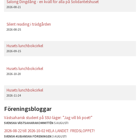
Salong Dingdång - en kväll för alla på Solidaritetshuset
2026-08-21
Silent reading i trädgården
2026-08-25
Husets lunchbokcirkel
2026-09-15
Husets lunchbokcirkel
2026-10-20
Husets lunchbokcirkel
2026-11-24
Föreningsbloggar
Västsaharisk student på SSU-läger: ”Jag vill bli poet!”
SVENSKA VÄSTSAHARAKOMMITTÉN
5 AUGUSTI
2026-08-22 till 2026-10-02 HELA LANDET: FREDSLOPPET!
SVENSK-KUBANSKA FÖRENINGEN
3 AUGUSTI