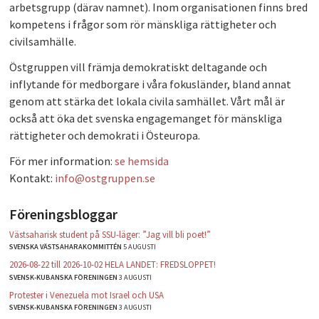
arbetsgrupp (därav namnet). Inom organisationen finns bred
PLAY
kompetens i frågor som rör mänskliga rättigheter och
civilsamhälle.
Östgruppen vill främja demokratiskt deltagande och
inflytande för medborgare i våra fokusländer, bland annat
genom att stärka det lokala civila samhället. Vårt mål är
också att öka det svenska engagemanget för mänskliga
rättigheter och demokrati i Östeuropa.
För mer information:
se hemsida
Kontakt:
info@ostgruppen.se
Föreningsbloggar
Västsaharisk student på SSU-läger: ”Jag vill bli poet!”
SVENSKA VÄSTSAHARAKOMMITTÉN
5 AUGUSTI
2026-08-22 till 2026-10-02 HELA LANDET: FREDSLOPPET!
SVENSK-KUBANSKA FÖRENINGEN
3 AUGUSTI
Protester i Venezuela mot Israel och USA
SVENSK-KUBANSKA FÖRENINGEN
3 AUGUSTI