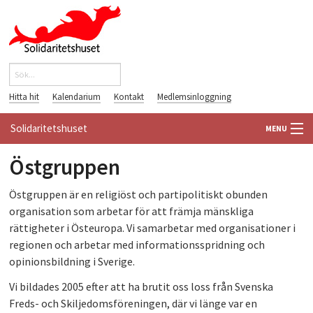
Hoppa till huvudinnehåll
Sök
Sökformulär
Hitta hit
Kalendarium
Kontakt
Medlemsinloggning
Solidaritetshuset
MENU
Östgruppen
HEM
Östgruppen är en religiöst och partipolitiskt obunden
OM OSS
organisation som arbetar för att främja mänskliga
rättigheter i Östeuropa. Vi samarbetar med organisationer i
FÖRENINGAR
regionen och arbetar med informationsspridning och
opinionsbildning i Sverige.
VÄRLDSBIBLIOTEKET
Vi bildades 2005 efter att ha brutit oss loss från Svenska
PÅ GÅNG
Freds- och Skiljedomsföreningen, där vi länge var en