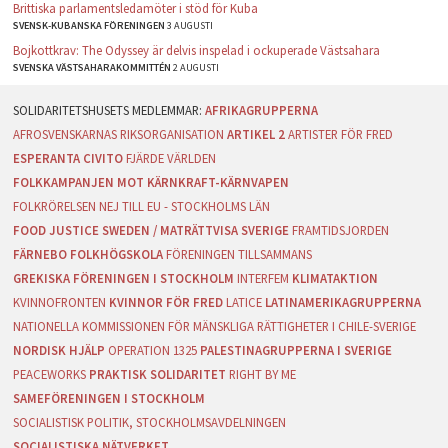
Brittiska parlamentsledamöter i stöd för Kuba
SVENSK-KUBANSKA FÖRENINGEN
3 AUGUSTI
Bojkottkrav: The Odyssey är delvis inspelad i ockuperade Västsahara
SVENSKA VÄSTSAHARAKOMMITTÉN
2 AUGUSTI
AFRIKAGRUPPERNA
AFROSVENSKARNAS RIKSORGANISATION
ARTIKEL 2
ARTISTER FÖR FRED
ESPERANTA CIVITO
FJÄRDE VÄRLDEN
FOLKKAMPANJEN MOT KÄRNKRAFT-KÄRNVAPEN
FOLKRÖRELSEN NEJ TILL EU - STOCKHOLMS LÄN
FOOD JUSTICE SWEDEN / MATRÄTTVISA SVERIGE
FRAMTIDSJORDEN
FÄRNEBO FOLKHÖGSKOLA
FÖRENINGEN TILLSAMMANS
GREKISKA FÖRENINGEN I STOCKHOLM
INTERFEM
KLIMATAKTION
KVINNOFRONTEN
KVINNOR FÖR FRED
LATICE
LATINAMERIKAGRUPPERNA
NATIONELLA KOMMISSIONEN FÖR MÄNSKLIGA RÄTTIGHETER I CHILE-SVERIGE
NORDISK HJÄLP
OPERATION 1325
PALESTINAGRUPPERNA I SVERIGE
PEACEWORKS
PRAKTISK SOLIDARITET
RIGHT BY ME
SAMEFÖRENINGEN I STOCKHOLM
SOCIALISTISK POLITIK, STOCKHOLMSAVDELNINGEN
SOCIALISTISKA NÄTVERKET