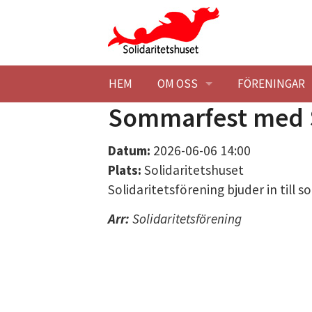
Hoppa till huvudinnehåll
HEM
OM OSS
FÖRENINGAR
Sommarfest med S
BESÖK OSS
HITTA HIT
MEDLEMSFÖR
Datum:
2026-06-06 14:00
KONTAKTA OSS
STUDIEBESÖK
BLI MEDLEM
Plats:
Solidaritetshuset
Solidaritetsförening bjuder in till 
SOLIDARITETSHUSET EK. FÖR
TILLGÄNGLIG
STADGAR
Arr:
Solidaritetsförening
HISTORIK
STYRELSE
SOLIDARITET
LOKALER
BLI MEDLEM
BARNÄNGEN -
LEDIGA LOKAL
MILJÖPOLICY
MÖTESLOKAL