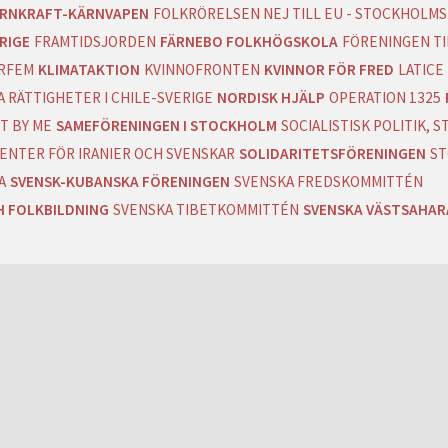
RNKRAFT-KÄRNVAPEN
FOLKRÖRELSEN NEJ TILL EU - STOCKHOLMS
RIGE
FRAMTIDSJORDEN
FÄRNEBO FOLKHÖGSKOLA
FÖRENINGEN T
RFEM
KLIMATAKTION
KVINNOFRONTEN
KVINNOR FÖR FRED
LATICE
 RÄTTIGHETER I CHILE-SVERIGE
NORDISK HJÄLP
OPERATION 1325
T BY ME
SAMEFÖRENINGEN I STOCKHOLM
SOCIALISTISK POLITIK,
ENTER FÖR IRANIER OCH SVENSKAR
SOLIDARITETSFÖRENINGEN
ST
A
SVENSK-KUBANSKA FÖRENINGEN
SVENSKA FREDSKOMMITTÉN
H FOLKBILDNING
SVENSKA TIBETKOMMITTÉN
SVENSKA VÄSTSAHA