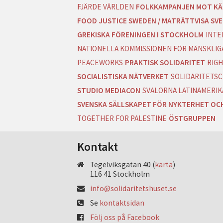
FJÄRDE VÄRLDEN
FOLKKAMPANJEN MOT KÄ
FOOD JUSTICE SWEDEN / MATRÄTTVISA SVE
GREKISKA FÖRENINGEN I STOCKHOLM
INTE
NATIONELLA KOMMISSIONEN FÖR MÄNSKLIGA
PEACEWORKS
PRAKTISK SOLIDARITET
RIGH
SOCIALISTISKA NÄTVERKET
SOLIDARITETSC
STUDIO MEDIACON
SVALORNA LATINAMERIK
SVENSKA SÄLLSKAPET FÖR NYKTERHET OC
TOGETHER FOR PALESTINE
ÖSTGRUPPEN
Kontakt
Tegelviksgatan 40 (
karta
)
116 41 Stockholm
info@solidaritetshuset.se
Se
kontaktsidan
Följ oss på Facebook