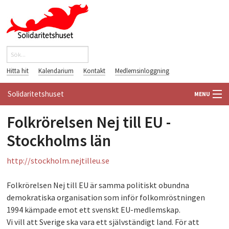
Hoppa till huvudinnehåll
Sök
Sökformulär
Hitta hit
Kalendarium
Kontakt
Medlemsinloggning
Solidaritetshuset
MENU
Folkrörelsen Nej till EU -
HEM
Stockholms län
OM OSS
http://stockholm.nejtilleu.se
FÖRENINGAR
Folkrörelsen Nej till EU är samma politiskt obundna
VÄRLDSBIBLIOTEKET
demokratiska organisation som inför folkomröstningen
1994 kämpade emot ett svenskt EU-medlemskap.
PÅ GÅNG
Vi vill att Sverige ska vara ett självständigt land. För att