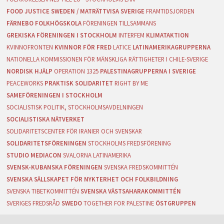
FOOD JUSTICE SWEDEN / MATRÄTTVISA SVERIGE
FRAMTIDSJORDEN
FÄRNEBO FOLKHÖGSKOLA
FÖRENINGEN TILLSAMMANS
GREKISKA FÖRENINGEN I STOCKHOLM
INTERFEM
KLIMATAKTION
KVINNOFRONTEN
KVINNOR FÖR FRED
LATICE
LATINAMERIKAGRUPPERNA
NATIONELLA KOMMISSIONEN FÖR MÄNSKLIGA RÄTTIGHETER I CHILE-SVERIGE
NORDISK HJÄLP
OPERATION 1325
PALESTINAGRUPPERNA I SVERIGE
PEACEWORKS
PRAKTISK SOLIDARITET
RIGHT BY ME
SAMEFÖRENINGEN I STOCKHOLM
SOCIALISTISK POLITIK, STOCKHOLMSAVDELNINGEN
SOCIALISTISKA NÄTVERKET
SOLIDARITETSCENTER FÖR IRANIER OCH SVENSKAR
SOLIDARITETSFÖRENINGEN
STOCKHOLMS FREDSFÖRENING
STUDIO MEDIACON
SVALORNA LATINAMERIKA
SVENSK-KUBANSKA FÖRENINGEN
SVENSKA FREDSKOMMITTÉN
SVENSKA SÄLLSKAPET FÖR NYKTERHET OCH FOLKBILDNING
SVENSKA TIBETKOMMITTÉN
SVENSKA VÄSTSAHARAKOMMITTÉN
SVERIGES FREDSRÅD
SWEDO
TOGETHER FOR PALESTINE
ÖSTGRUPPEN