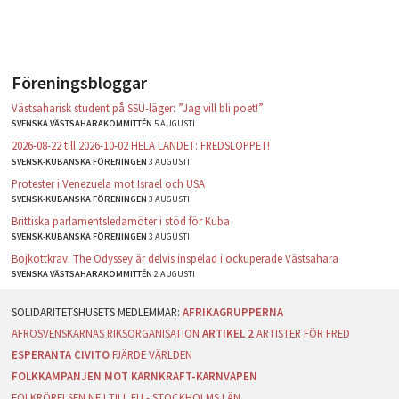
Föreningsbloggar
Västsaharisk student på SSU-läger: ”Jag vill bli poet!”
SVENSKA VÄSTSAHARAKOMMITTÉN
5 AUGUSTI
2026-08-22 till 2026-10-02 HELA LANDET: FREDSLOPPET!
SVENSK-KUBANSKA FÖRENINGEN
3 AUGUSTI
Protester i Venezuela mot Israel och USA
SVENSK-KUBANSKA FÖRENINGEN
3 AUGUSTI
Brittiska parlamentsledamöter i stöd för Kuba
SVENSK-KUBANSKA FÖRENINGEN
3 AUGUSTI
Bojkottkrav: The Odyssey är delvis inspelad i ockuperade Västsahara
SVENSKA VÄSTSAHARAKOMMITTÉN
2 AUGUSTI
AFRIKAGRUPPERNA
AFROSVENSKARNAS RIKSORGANISATION
ARTIKEL 2
ARTISTER FÖR FRED
ESPERANTA CIVITO
FJÄRDE VÄRLDEN
FOLKKAMPANJEN MOT KÄRNKRAFT-KÄRNVAPEN
FOLKRÖRELSEN NEJ TILL EU - STOCKHOLMS LÄN