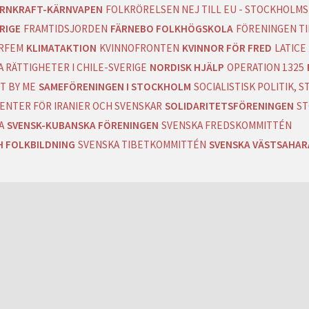
RNKRAFT-KÄRNVAPEN
FOLKRÖRELSEN NEJ TILL EU - STOCKHOLMS
RIGE
FRAMTIDSJORDEN
FÄRNEBO FOLKHÖGSKOLA
FÖRENINGEN T
RFEM
KLIMATAKTION
KVINNOFRONTEN
KVINNOR FÖR FRED
LATICE
 RÄTTIGHETER I CHILE-SVERIGE
NORDISK HJÄLP
OPERATION 1325
T BY ME
SAMEFÖRENINGEN I STOCKHOLM
SOCIALISTISK POLITIK,
ENTER FÖR IRANIER OCH SVENSKAR
SOLIDARITETSFÖRENINGEN
ST
A
SVENSK-KUBANSKA FÖRENINGEN
SVENSKA FREDSKOMMITTÉN
H FOLKBILDNING
SVENSKA TIBETKOMMITTÉN
SVENSKA VÄSTSAHA