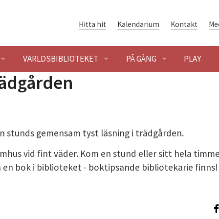
Hitta hit
Kalendarium
Kontakt
Me
VÄRLDSBIBLIOTEKET
PÅ GÅNG
PLAY
trädgården
ENINGAR
ÖPPETTIDER
BLOGG
SÖK OCH LÅNA
KALENDARIUM
n stunds gemensam tyst läsning i trädgården.
ENING
HET
VÄRLDSLITTERATUR
tomhus vid fint väder. Kom en stund eller sitt hela timm
SHUSET - FÖRENINGSHISTORIA
GLOBALARKIVET
en bok i biblioteket - boktipsande bibliotekarie finns!
 BYGGNADEN OCH OMRÅDET
ER I SOLIDARITETSHUSET
DIGITAL SOLIDARITET
ER