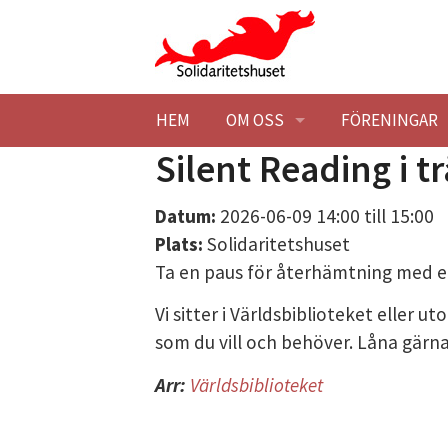
Hoppa till huvudinnehåll
HEM
OM OSS
FÖRENINGAR
Silent Reading i 
BESÖK OSS
HITTA HIT
MEDLEMSFÖR
Datum:
2026-06-09
14:00
till
15:00
KONTAKTA OSS
STUDIEBESÖK
BLI MEDLEM
Plats:
Solidaritetshuset
Ta en paus för återhämtning med e
SOLIDARITETSHUSET EK. FÖR
TILLGÄNGLIG
STADGAR
Vi sitter i Världsbiblioteket eller u
HISTORIK
STYRELSE
SOLIDARITET
som du vill och behöver. Låna gärna 
Arr:
Världsbiblioteket
LOKALER
BLI MEDLEM
BARNÄNGEN -
LEDIGA LOKAL
MILJÖPOLICY
MÖTESLOKAL