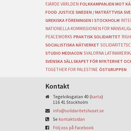
FJÄRDE VÄRLDEN
FOLKKAMPANJEN MOT KÄ
FOOD JUSTICE SWEDEN / MATRÄTTVISA SVE
GREKISKA FÖRENINGEN I STOCKHOLM
INTE
NATIONELLA KOMMISSIONEN FÖR MÄNSKLIGA
PEACEWORKS
PRAKTISK SOLIDARITET
RIGH
SOCIALISTISKA NÄTVERKET
SOLIDARITETSC
STUDIO MEDIACON
SVALORNA LATINAMERIK
SVENSKA SÄLLSKAPET FÖR NYKTERHET OC
TOGETHER FOR PALESTINE
ÖSTGRUPPEN
Kontakt
Tegelviksgatan 40 (
karta
)
116 41 Stockholm
info@solidaritetshuset.se
Se
kontaktsidan
Följ oss på Facebook